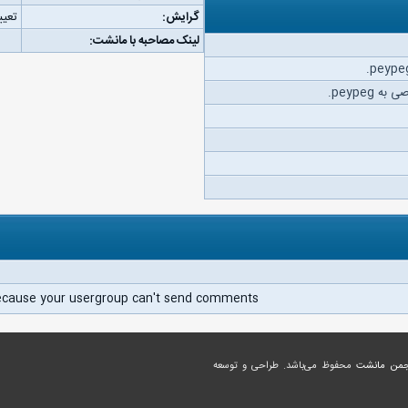
گرایش:
تعیی
لینک مصاحبه با مانشت:
peypeg.
ecause your usergroup can't send comments.
جمن مانشت
محفوظ می‌باشد. طراحی و توسعه