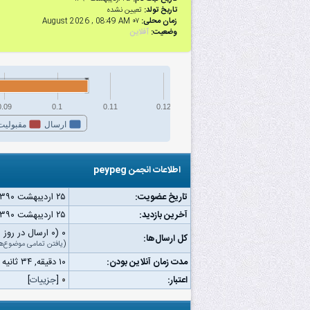
تاریخ تولد:
تعیین نشده
زمان محلی:
۰۷ August 2026 , 08:49 AM
وضعیت:
آفلاین
0.09
0.1
0.11
0.12
ارسال
مقبولیت
اطلاعات انجمن peypeg
تاریخ عضویت:
۲۵ اردیبهشت ۱۳۹۰
آخرین بازدید:
۲۵ اردیبهشت ۱۳۹۰ ۰۳:۲۲ ب.ظ
۰ (۰ ارسال در روز | ۰ درصد از کل ارسال‌ها)
کل ارسال‌ها:
(
یافتن تمامی موضوع‌ه
مدت زمان آنلاین بودن:
۱۰ دقیقه, ۳۴ ثانیه
اعتبار:
۰
[
جزییات
]