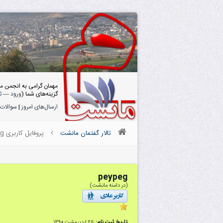
مهمان گرامی به انجمن م
گزینه‌های شما (
ورود
—
ث
ارسال‌های امروز
|
سوالات 
تالار گفتمان مانشت
پروفایل کاربری peypeg
peypeg
(در دامنه مانشت)
تاریخ ثبت نام:
۲۵ اردیبهشت ۱۳۹۰