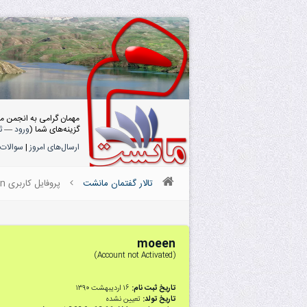
مهمان گرامی به انجمن م
گزینه‌های شما (
ورود
—
ث
ارسال‌های امروز
|
سوالات 
تالار گفتمان مانشت
پروفایل کاربری moeen
moeen
(Account not Activated)
تاریخ ثبت نام:
۱۶ اردیبهشت ۱۳۹۰
تاریخ تولد:
تعیین نشده