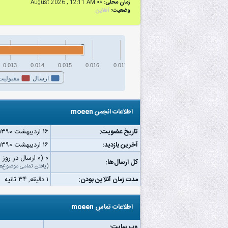
زمان محلی:
۰۸ August 2026 , 12:11 AM
وضعیت:
آفلاین
0.013
0.014
0.015
0.016
0.017
ارسال
مقبولیت
اطلاعات انجمن moeen
تاریخ عضویت:
۱۶ اردیبهشت ۱۳۹۰
آخرین بازدید:
۱۶ اردیبهشت ۱۳۹۰ ۱۲:۳۹ ب.ظ
۰ (۰ ارسال در روز | ۰ درصد از کل ارسال‌ها)
کل ارسال‌ها:
(
یافتن تمامی موضوع‌ه
مدت زمان آنلاین بودن:
۱ دقیقه, ۳۴ ثانیه
اطلاعات تماسِ moeen
وب‌ سایت: