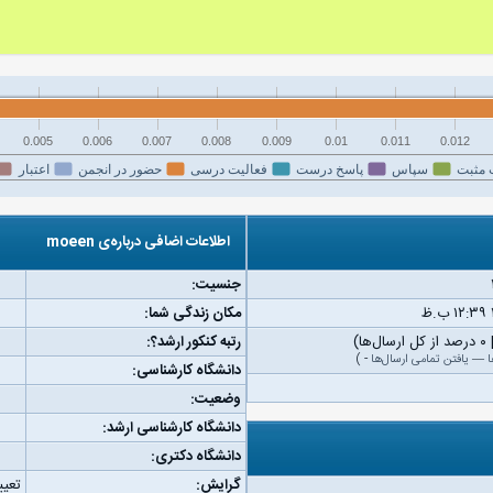
0.005
0.006
0.007
0.008
0.009
0.01
0.011
0.012
 مثبت
سپاس
پاسخ درست
فعالیت درسی
حضور در انجمن
اعتبار
اطلاعات اضافی درباره‌ی moeen
جنسیت:
مکان زندگی شما:
رتبه کنکور ارشد؟:
ا
—
یافتن تمامی ارسال‌ها
-
)
دانشگاه کارشناسی:
وضعیت:
دانشگاه کارشناسی ارشد:
دانشگاه دکتری:
گرایش:
تعیی