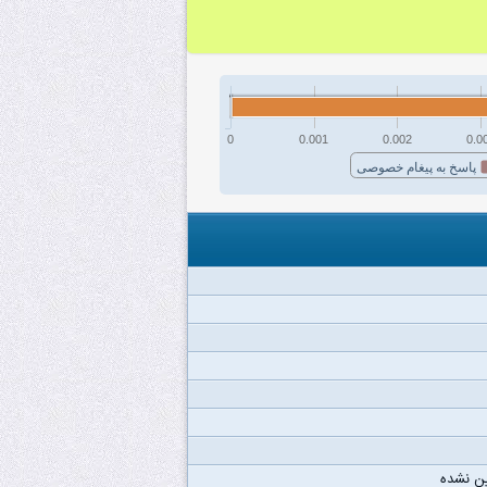
0
0.001
0.002
0.0
پاسخ به پیغام خصوصی
ن نشده