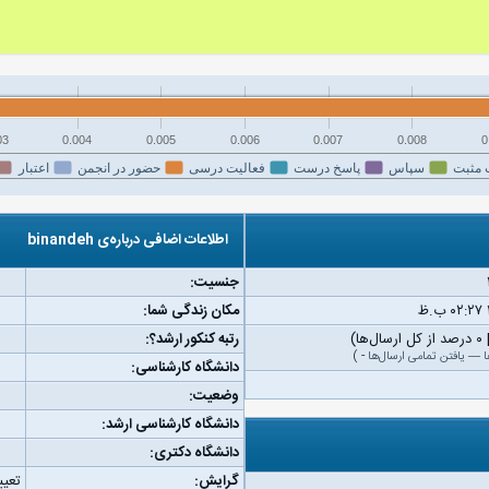
03
0.004
0.005
0.006
0.007
0.008
0
 مثبت
سپاس
پاسخ درست
فعالیت درسی
حضور در انجمن
اعتبار
اطلاعات اضافی درباره‌ی binandeh
جنسیت:
مکان زندگی شما:
رتبه کنکور ارشد؟:
ا
—
یافتن تمامی ارسال‌ها
-
)
دانشگاه کارشناسی:
وضعیت:
دانشگاه کارشناسی ارشد:
دانشگاه دکتری:
گرایش:
تعیی