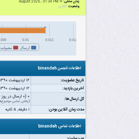
زمان محلی:
۰۷ August 2026 , 01:34 PM
وضعیت:
آفلاین
.009
0.01
0.011
0.012
ارسال
مقبولیت
اطلاعات انجمن binandeh
تاریخ عضویت:
۱۲ اردیبهشت ۱۳۹۰
آخرین بازدید:
۱۲ اردیبهشت ۱۳۹۰ ۰۲:۲۷ ب.ظ
۰ (۰ ارسال در روز | ۰ درصد از کل ارسال‌ها)
کل ارسال‌ها:
(
یافتن تمامی موضوع‌ه
مدت زمان آنلاین بودن:
۱ دقیقه, ۵ ثانیه
اطلاعات تماسِ binandeh
وب‌ سایت: