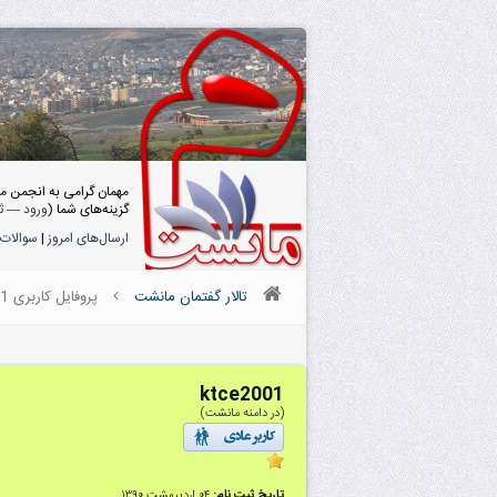
مهمان گرامی به انجمن م
گزینه‌های شما (
ورود
—
ث
ارسال‌های امروز
|
سوالات 
تالار گفتمان مانشت
پروفایل کاربری ktce2001
ktce2001
(در دامنه مانشت)
تاریخ ثبت نام:
۰۴ اردیبهشت ۱۳۹۰