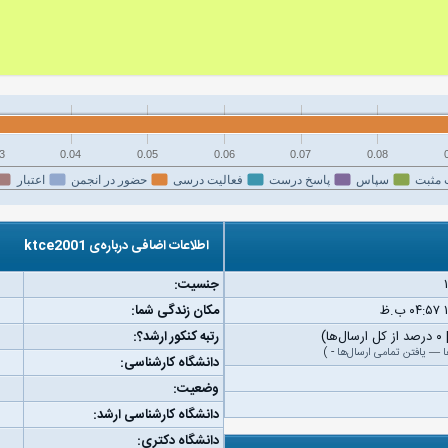
3
0.04
0.05
0.06
0.07
0.08
 مثبت
سپاس
پاسخ درست
فعالیت درسی
حضور در انجمن
اعتبار
اطلاعات اضافی درباره‌ی ktce2001
جنسیت:
مکان زندگی شما:
رتبه کنکور ارشد؟:
ا
—
یافتن تمامی ارسال‌ها
-
)
دانشگاه کارشناسی:
وضعیت:
دانشگاه کارشناسی ارشد:
دانشگاه دکتری: