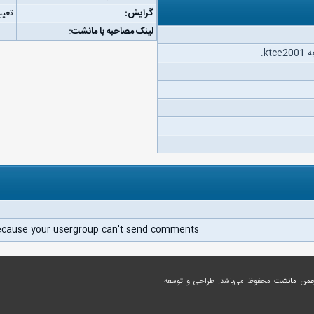
گرایش:
تعیی
لینک مصاحبه با مانشت:
kt.
ecause your usergroup can't send comments.
جمن مانشت
محفوظ می‌باشد. طراحی و توسعه