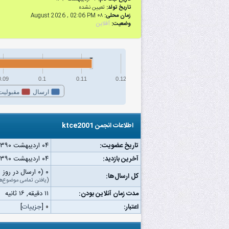
تاریخ تولد:
تعیین نشده
زمان محلی:
۰۸ August 2026 , 02:06 PM
وضعیت:
آفلاین
0.09
0.1
0.11
0.12
ارسال
مقبولیت
اطلاعات انجمن ktce2001
تاریخ عضویت:
۰۴ اردیبهشت ۱۳۹۰
آخرین بازدید:
۰۴ اردیبهشت ۱۳۹۰ ۰۴:۵۷ ب.ظ
۰ (۰ ارسال در روز | ۰ درصد از کل ارسال‌ها)
کل ارسال‌ها:
(
یافتن تمامی موضوع‌ه
مدت زمان آنلاین بودن:
۱۱ دقیقه, ۱۶ ثانیه
اعتبار:
۰
[
جزییات
]