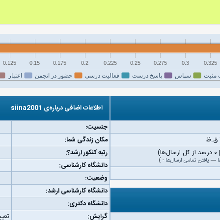
0.125
0.15
0.175
0.2
0.225
0.25
0.275
0.3
0.325
 مثبت
سپاس
پاسخ درست
فعالیت درسی
حضور در انجمن
اعتبار
اطلاعات اضافی درباره‌ی siina2001
جنسیت:
مکان زندگی شما:
رتبه کنکور ارشد؟:
ا
—
یافتن تمامی ارسال‌ها
-
)
دانشگاه کارشناسی:
وضعیت:
دانشگاه کارشناسی ارشد:
دانشگاه دکتری:
گرایش:
تعیی