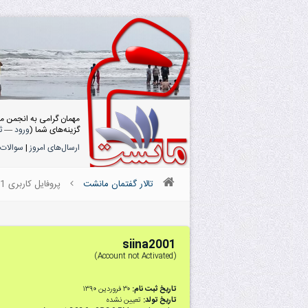
مهمان گرامی به انجمن م
گزینه‌های شما (
ورود
—
ث
ارسال‌های امروز
|
سوالات 
تالار گفتمان مانشت
پروفایل کاربری siina2001
siina2001
(Account not Activated)
تاریخ ثبت نام:
۳۰ فروردین ۱۳۹۰
تاریخ تولد:
تعیین نشده