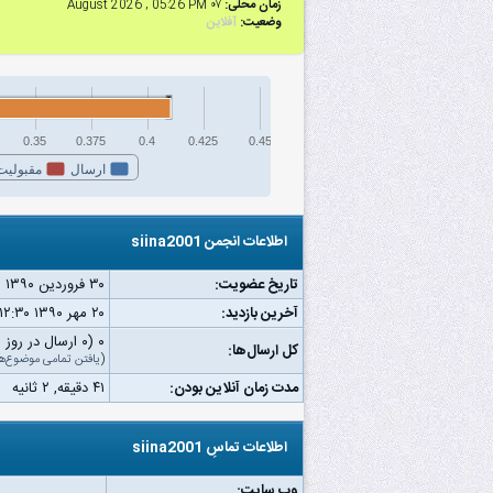
زمان محلی:
۰۷ August 2026 , 05:26 PM
وضعیت:
آفلاین
0.35
0.375
0.4
0.425
0.45
ارسال
مقبولیت
اطلاعات انجمن siina2001
تاریخ عضویت:
۳۰ فروردین ۱۳۹۰
آخرین بازدید:
۲۰ مهر ۱۳۹۰ ۱۲:۳۰ ق.ظ
۰ (۰ ارسال در روز | ۰ درصد از کل ارسال‌ها)
کل ارسال‌ها:
(
یافتن تمامی موضوع‌ه
مدت زمان آنلاین بودن:
۴۱ دقیقه, ۲ ثانیه
اطلاعات تماسِ siina2001
وب‌ سایت: