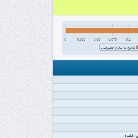
0
0.025
0.05
0.075
0.1
پاسخ به پیغام خصوصی
ن نشده