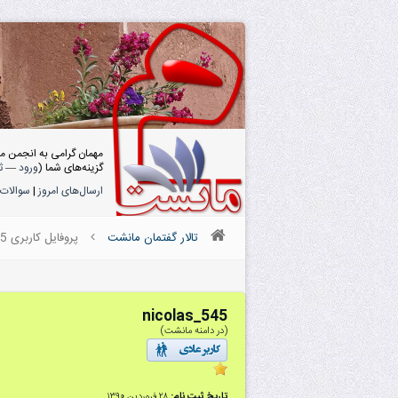
مهمان گرامی به انجمن م
گزینه‌های شما (
ورود
—
ث
ارسال‌های امروز
|
سوالات 
تالار گفتمان مانشت
پروفایل کاربری nicolas_545
nicolas_545
(در دامنه مانشت)
تاریخ ثبت نام:
۲۸ فروردین ۱۳۹۰