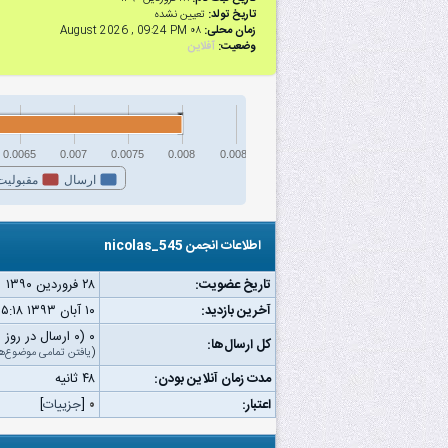
تاریخ تولد:
تعیین نشده
زمان محلی:
۰۸ August 2026 , 09:24 PM
وضعیت:
آفلاین
0.0065
0.007
0.0075
0.008
0.0085
ارسال
مقبولیت
اطلاعات انجمن nicolas_545
تاریخ عضویت:
۲۸ فروردین ۱۳۹۰
آخرین بازدید:
۱۰ آبان ۱۳۹۳ ۰۵:۱۸ ق.ظ
۰ (۰ ارسال در روز | ۰ درصد از کل ارسال‌ها)
کل ارسال‌ها:
(
یافتن تمامی موضوع‌ه
مدت زمان آنلاین بودن:
۴۸ ثانیه
اعتبار:
۰
[
جزییات
]