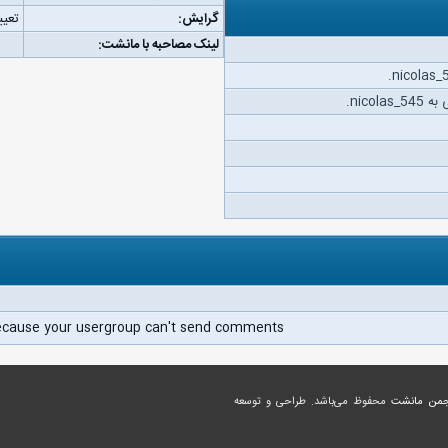
گرایش:
تعیی
لینک مصاحبه با مانشت:
nico.
ecause your usergroup can't send comments.
جمن مانشت
محفوظ می‌باشد. طراحی و توسعه