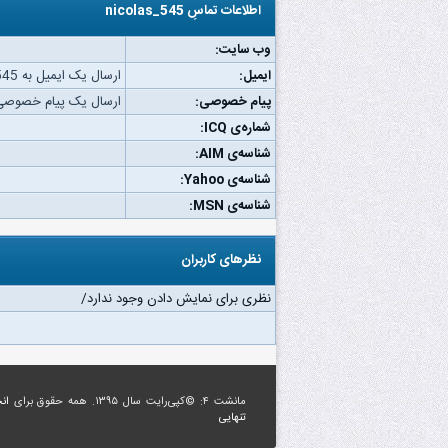
اطلاعات تماسِ nicolas_545
وب‌ سایت:
ایمیل:
ارسال یک ایمیل به nicolas_545.
پیام خصوصی:
ارسال یک پیام خصوصی به las_545
شماره‌ی ICQ:
شناسه‌ی AIM:
شناسه‌ی Yahoo:
شناسه‌ی MSN:
نظرهای کاربران
نظری برای نمایش دادن وجود ندارد/
مانشت ۴: ©کپی‌رایت سال ۱۳۹۵. همه حقوق برای
ان
تنهایی