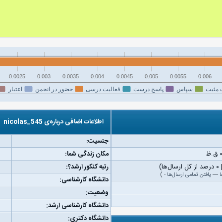
0.0025
0.003
0.0035
0.004
0.0045
0.005
0.0055
0.006
 مثبت
سپاس
پاسخ درست
فعالیت درسی
حضور در انجمن
اعتبار
اطلاعات اضافی درباره‌ی nicolas_545
جنسیت:
مکان زندگی شما:
رتبه کنکور ارشد؟:
ا
—
یافتن تمامی ارسال‌ها
-
)
دانشگاه کارشناسی:
وضعیت:
دانشگاه کارشناسی ارشد:
دانشگاه دکتری: