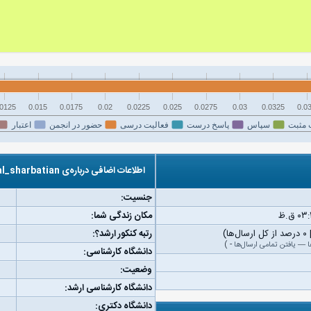
.0125
0.015
0.0175
0.02
0.0225
0.025
0.0275
0.03
0.0325
0.0
 مثبت
سپاس
پاسخ درست
فعالیت درسی
حضور در انجمن
اعتبار
اطلاعات اضافی درباره‌ی kamal_sharbatian
جنسیت:
مکان زندگی شما:
رتبه کنکور ارشد؟:
ا
—
یافتن تمامی ارسال‌ها
-
)
دانشگاه کارشناسی:
وضعیت:
دانشگاه کارشناسی ارشد:
دانشگاه دکتری: