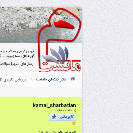
مهمان گرامی به انجمن م
گزینه‌های شما (
ورود
—
ث
ارسال‌های امروز
|
سوالات 
تالار گفتمان مانشت
پروفایل کاربری kamal_sharbatian
kamal_sharbatian
(در دامنه مانشت)
تاریخ ثبت نام:
۲۵ اسفند ۱۳۸۹