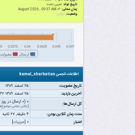
تاریخ تولد:
تعیین نشده
زمان محلی:
۰۶ August 2026 , 09:37 AM
وضعیت:
آفلاین
35
0.0375
0.04
0.0425
0.045
0.0475
ارسال
مقبولیت
اطلاعات انجمن kamal_sharbatian
تاریخ عضویت:
۲۵ اسفند ۱۳۸۹
آخرین بازدید:
۲۵ اسفند ۱۳۸۹ ۰۳:۳۲ ق.ظ
۰ (۰ ارسال در روز | ۰ درصد از کل ارسال‌ها)
کل ارسال‌ها:
(
یافتن تمامی موضوع‌ه
مدت زمان آنلاین بودن:
۴ دقیقه, ۲۷ ثانیه
اعتبار:
۰
[
جزییات
]