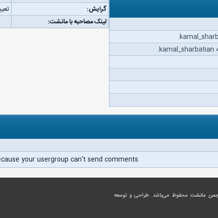
گرایش:
تعیی
لینک مصاحبه با مانشت:
k.
ecause your usergroup can't send comments.
جمن مانشت
محفوظ می‌باشد. طراحی و توسعه