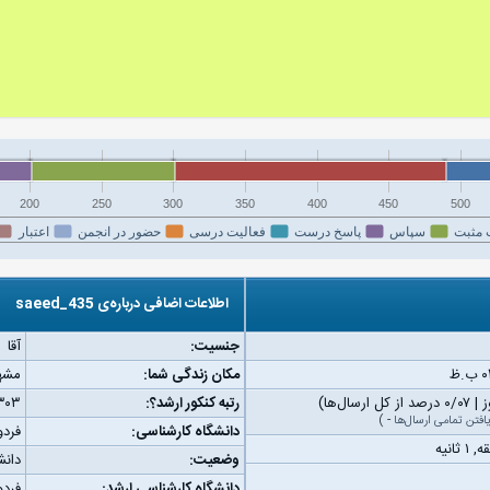
200
250
300
350
400
450
500
 مثبت
سپاس
پاسخ درست
فعالیت درسی
حضور در انجمن
اعتبار
اطلاعات اضافی درباره‌ی saeed_435
جنسیت:
آقا
مکان زندگی شما:
مشه
رتبه کنکور ارشد؟:
۳۰۳
افتن تمامی ارسال‌ها
-
)
دانشگاه کارشناسی:
فرد
وضعیت:
دانش
دانشگاه کارشناسی ارشد:
فرد