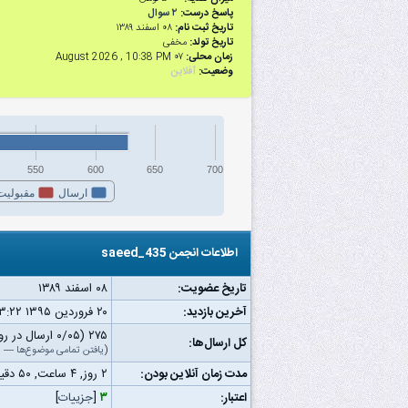
پاسخ درست:
۲ سوال
تاریخ ثبت نام:
۰۸ اسفند ۱۳۸۹
تاریخ تولد:
مخفی
زمان محلی:
۰۷ August 2026 , 10:38 PM
وضعیت:
آفلاین
550
600
650
700
ارسال
مقبولیت
اطلاعات انجمن saeed_435
تاریخ عضویت:
۰۸ اسفند ۱۳۸۹
آخرین بازدید:
۲۰ فروردین ۱۳۹۵ ۰۳:۲۲ ب.ظ
۲۷۵ (۰/۰۵ ارسال در روز | ۰/۰۷ درصد از کل ارسال‌ها)
کل ارسال‌ها:
(
یافتن تمامی موضوع‌ها
—
ی
مدت زمان آنلاین بودن:
۲ روز, ۴ ساعت, ۵۰ دقیقه, ۱ ثانیه
اعتبار:
۳
[
جزییات
]