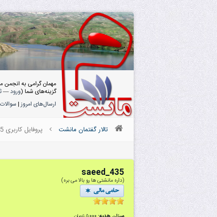
مهمان گرامی به انجمن م
گزینه‌های شما (
ورود
—
ث
ارسال‌های امروز
|
سوالات 
تالار گفتمان مانشت
پروفایل کاربری saeed_435
saeed_435
(داره مانشتی ها رو بالا می بره)
میزان هدیه:
۵۰۰۰ تومان