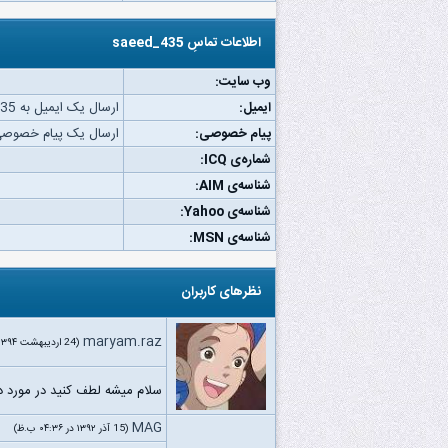
اطلاعات تماسِ saeed_435
وب‌ سایت:
ایمیل:
ارسال یک ایمیل به saeed_435.
پیام خصوصی:
ارسال یک پیام خصوصی به d_435
شماره‌ی ICQ:
شناسه‌ی AIM:
شناسه‌ی Yahoo:
شناسه‌ی MSN:
نظرهای کاربران
maryam.raz
(24 اردیبهشت ۱۳۹۴ در ۰۹:۱۴ ب.ظ)
سلام میشه لطف کنید در مورد دا
MAG
(15 آذر ۱۳۹۲ در ۰۴:۳۶ ب.ظ)