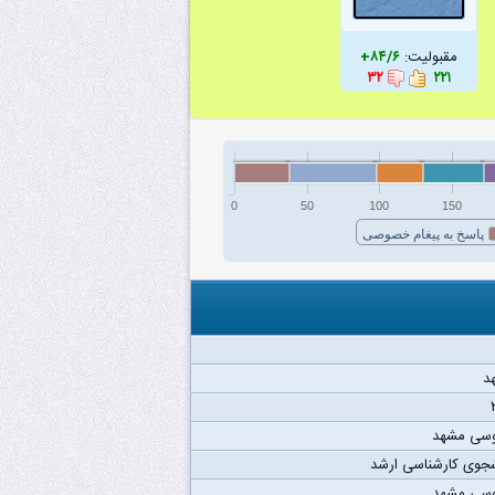
مقبولیت:
۸۴/۶+
۳۲
۲۲۱
0
50
100
150
پاسخ به پیغام خصوصی
د
وسی مشهد
جوی کارشناسی ارشد
وسی مشهد