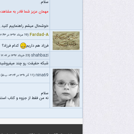
سلام.
مهمان عزیز شما قادر به مشاهد
خوشحال میشم راهنماییم کنید.
Fardad-A
(19 مرداد ۱۳۹۲ در ۱۲:۴۳ ب.ظ)
فرزاد هم داریم
کدام فرزاد؟
shahbazi
(23 خرداد ۱۳۹۲ در ۱۲:۰۷ ق.ظ)
شبکه حقیقت رو چند میفروشید؟
nina69
(11 آذر ۱۳۹۱ در ۰۳:۲۴ ب.ظ)
سلام
نه من فقط از جزوه و کتاب استف