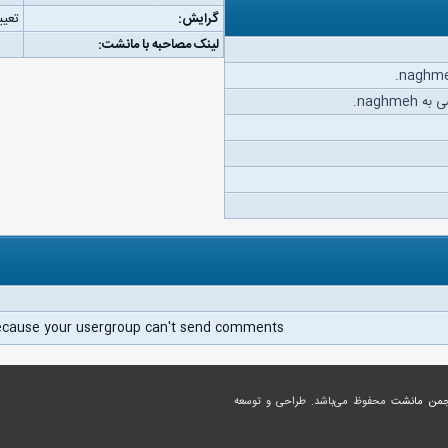
گرایش:
تعیی
لینک مصاحبه با مانشت:
naghm.
ecause your usergroup can't send comments.
جمن مانشت
محفوظ می‌باشد. طراحی و توسعه