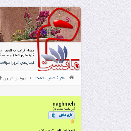
مهمان گرامی به انجمن م
گزینه‌های شما (
ورود
—
ث
ارسال‌های امروز
|
سوالات 
تالار گفتمان مانشت
پروفایل کاربری naghmeh
naghmeh
(در دامنه مانشت)
تاریخ ثبت نام:
۳۰ بهمن ۱۳۸۹