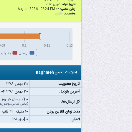
تاریخ تولد:
تعیین نشده
زمان محلی:
۰۸ August 2026 , 02:24 PM
وضعیت:
آفلاین
0.09
0.1
0.11
0.12
ارسال
مقبولیت
اطلاعات انجمن naghmeh
تاریخ عضویت:
۳۰ بهمن ۱۳۸۹
آخرین بازدید:
۳۰ بهمن ۱۳۸۹ ۰۹:۰۴ ب.ظ
۰ (۰ ارسال در روز | ۰ درصد از کل ارسال‌ها)
کل ارسال‌ها:
(
یافتن تمامی موضوع‌ه
مدت زمان آنلاین بودن:
۱۰ دقیقه, ۴۲ ثانیه
اعتبار:
۰
[
جزییات
]