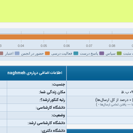
3
0.04
0.05
0.06
0.07
0.08
 مثبت
سپاس
پاسخ درست
فعالیت درسی
حضور در انجمن
اعتبار
اطلاعات اضافی درباره‌ی naghmeh
جنسیت:
مکان زندگی شما:
رتبه کنکور ارشد؟:
ا
—
یافتن تمامی ارسال‌ها
-
)
دانشگاه کارشناسی:
وضعیت:
دانشگاه کارشناسی ارشد:
دانشگاه دکتری: