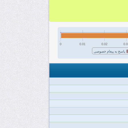
0
0.01
0.02
0.0
پاسخ به پیغام خصوصی