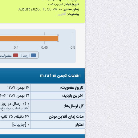
تاریخ تولد:
تعیین نشده
زمان محلی:
۰۸ August 2026 , 10:50 PM
وضعیت:
آفلاین
0.4
0.45
0.5
ارسال
مقبولیت
اطلاعات انجمن m.rafiei
تاریخ عضویت:
۱۴ بهمن ۱۳۸۹
آخرین بازدید:
۲۱ بهمن ۱۳۸۹ ۱۱:۰۶ ق.ظ
۰ (۰ ارسال در روز | ۰ درصد از کل ارسال‌ها)
کل ارسال‌ها:
(
یافتن تمامی موضوع‌ه
مدت زمان آنلاین بودن:
۴۷ دقیقه, ۲۵ ثانیه
اعتبار:
۰
[
جزییات
]