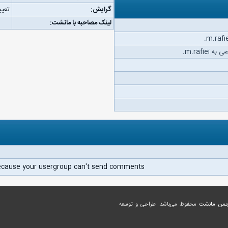
گرایش:
تعیی
لینک مصاحبه با مانشت:
m.rafi.
ecause your usergroup can't send comments.
جمن مانشت
محفوظ می‌باشد. طراحی و توسعه