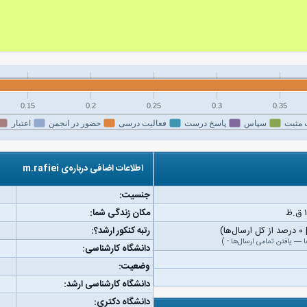
0.15
0.2
0.25
0.3
0.35
 مثبت
سپاس
پاسخ درست
فعالیت درسی
حضور در انجمن
اعتبار
اطلاعات اضافی درباره‌ی m.rafiei
جنسیت:
مکان زندگی شما:
رتبه کنکور ارشد؟:
ا
—
یافتن تمامی ارسال‌ها
-
)
دانشگاه کارشناسی:
وضعیت:
دانشگاه کارشناسی ارشد:
دانشگاه دکتری: