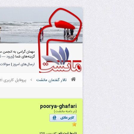
مهمان گرامی به انجمن م
گزینه‌های شما (
ورود
—
ث
ارسال‌های امروز
|
سوالات 
تالار گفتمان مانشت
پروفایل کاربری poorya-ghafari
poorya-ghafari
(در دامنه مانشت)
تاریخ ثبت نام:
۰۳ بهمن ۱۳۸۹