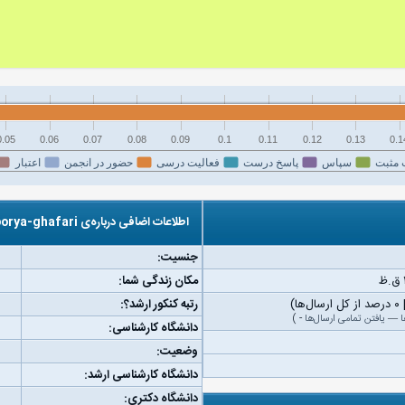
0.05
0.06
0.07
0.08
0.09
0.1
0.11
0.12
0.13
0.1
 مثبت
سپاس
پاسخ درست
فعالیت درسی
حضور در انجمن
اعتبار
اطلاعات اضافی درباره‌ی poorya-ghafari
جنسیت:
مکان زندگی شما:
رتبه کنکور ارشد؟:
ا
—
یافتن تمامی ارسال‌ها
-
)
دانشگاه کارشناسی:
وضعیت:
دانشگاه کارشناسی ارشد:
دانشگاه دکتری: