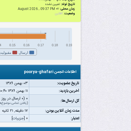
تاریخ تولد:
تعیین نشده
زمان محلی:
۰۷ August 2026 , 09:37 PM
وضعیت:
آفلاین
4
0.15
0.16
0.17
0.18
0.19
ارسال
مقبولیت
اطلاعات انجمن poorya-ghafari
تاریخ عضویت:
۰۳ بهمن ۱۳۸۹
آخرین بازدید:
۱۱ بهمن ۱۳۸۹ ۱۰:۴۰ ق.ظ
۰ (۰ ارسال در روز | ۰ درصد از کل ارسال‌ها)
کل ارسال‌ها:
(
یافتن تمامی موضوع‌ه
مدت زمان آنلاین بودن:
۱۷ دقیقه, ۲۱ ثانیه
اعتبار:
۰
[
جزییات
]