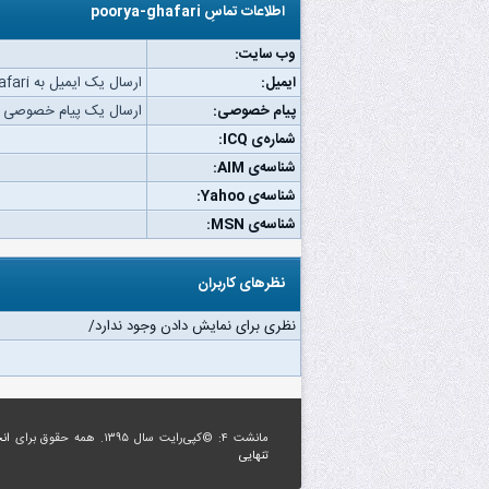
اطلاعات تماسِ poorya-ghafari
وب‌ سایت:
ایمیل:
ارسال یک ایمیل به poorya-ghafari.
پیام خصوصی:
ارسال یک پیام خصوصی به orya-ghafari
شماره‌ی ICQ:
شناسه‌ی AIM:
شناسه‌ی Yahoo:
شناسه‌ی MSN:
نظرهای کاربران
نظری برای نمایش دادن وجود ندارد/
مانشت ۴: ©کپی‌رایت سال ۱۳۹۵. همه حقوق برای
ان
تنهایی