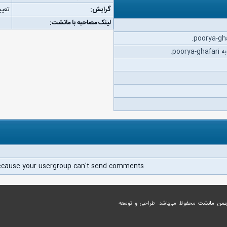
گرایش:
تعیی
لینک مصاحبه با مانشت:
po.
ecause your usergroup can't send comments.
جمن مانشت
محفوظ می‌باشد. طراحی و توسعه