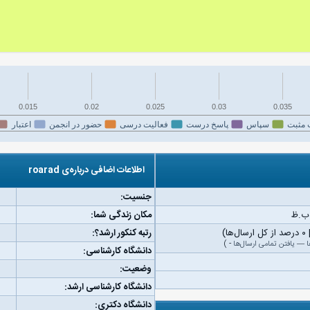
0.015
0.02
0.025
0.03
0.035
 مثبت
سپاس
پاسخ درست
فعالیت درسی
حضور در انجمن
اعتبار
اطلاعات اضافی درباره‌ی roarad
جنسیت:
مکان زندگی شما:
رتبه کنکور ارشد؟:
ا
—
یافتن تمامی ارسال‌ها
-
)
دانشگاه کارشناسی:
وضعیت:
دانشگاه کارشناسی ارشد:
دانشگاه دکتری: