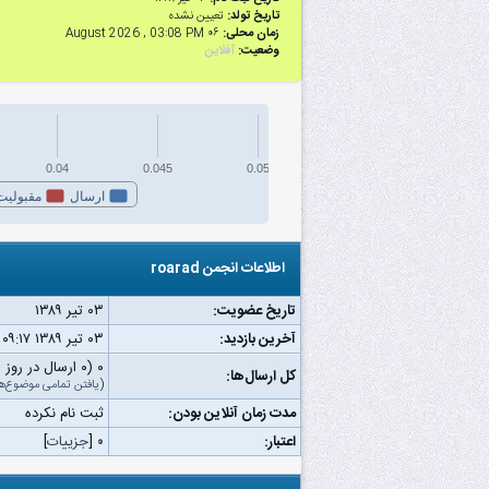
تاریخ تولد:
تعیین نشده
زمان محلی:
۰۶ August 2026 , 03:08 PM
وضعیت:
آفلاین
0.04
0.045
0.05
ارسال
مقبولیت
اطلاعات انجمن roarad
تاریخ عضویت:
۰۳ تیر ۱۳۸۹
آخرین بازدید:
۰۳ تیر ۱۳۸۹ ۰۹:۱۷ ب.ظ
۰ (۰ ارسال در روز | ۰ درصد از کل ارسال‌ها)
کل ارسال‌ها:
(
یافتن تمامی موضوع‌ه
مدت زمان آنلاین بودن:
ثبت نام نکرده
اعتبار:
۰
[
جزییات
]