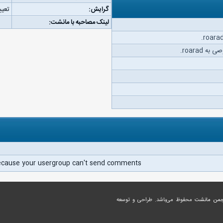
گرایش:
تعیی
لینک مصاحبه با مانشت:
 roarad.
ecause your usergroup can't send comments.
جمن مانشت
محفوظ می‌باشد. طراحی و توسعه