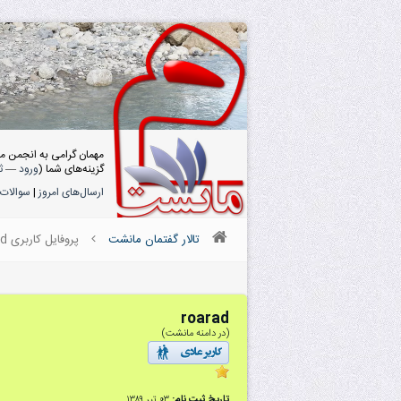
مهمان گرامی به انجمن م
گزینه‌های شما (
ورود
—
ث
ارسال‌های امروز
|
سوالات 
تالار گفتمان مانشت
پروفایل کاربری roarad
roarad
(در دامنه مانشت)
تاریخ ثبت نام:
۰۳ تیر ۱۳۸۹