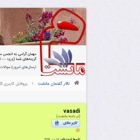
مهمان گرامی به انجمن م
گزینه‌های شما (
ورود
—
ث
ارسال‌های امروز
|
سوالات 
تالار گفتمان مانشت
پروفایل کاربری vasadi
vasadi
(در دامنه مانشت)
تاریخ ثبت نام:
۱۷ دى ۱۳۸۹