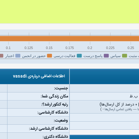
0.1
0.125
0.15
0.175
0.2
0.225
0.25
 مثبت
سپاس
پاسخ درست
فعالیت درسی
حضور در انجمن
اعتبار
اطلاعات اضافی درباره‌ی vasadi
جنسیت:
مکان زندگی شما:
رتبه کنکور ارشد؟:
ا
—
یافتن تمامی ارسال‌ها
-
)
دانشگاه کارشناسی:
وضعیت:
دانشگاه کارشناسی ارشد:
دانشگاه دکتری: