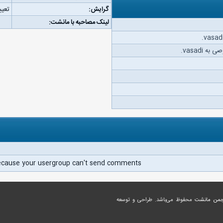
گرایش:
تعیی
لینک مصاحبه با مانشت:
 vasadi.
ecause your usergroup can't send comments.
جمن مانشت
محفوظ می‌باشد. طراحی و توسعه