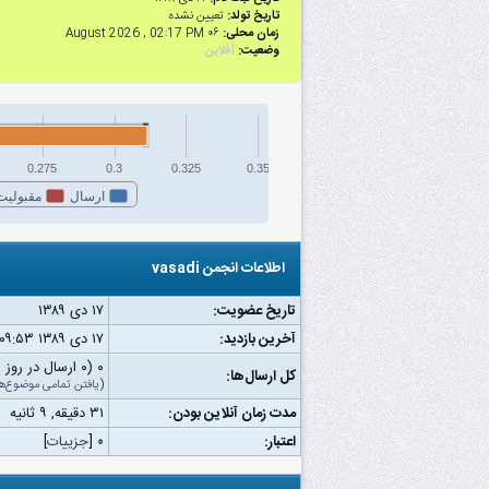
تاریخ تولد:
تعیین نشده
زمان محلی:
۰۶ August 2026 , 02:17 PM
وضعیت:
آفلاین
0.275
0.3
0.325
0.35
ارسال
مقبولیت
اطلاعات انجمن vasadi
تاریخ عضویت:
۱۷ دى ۱۳۸۹
آخرین بازدید:
۱۷ دى ۱۳۸۹ ۰۹:۵۳ ب.ظ
۰ (۰ ارسال در روز | ۰ درصد از کل ارسال‌ها)
کل ارسال‌ها:
(
یافتن تمامی موضوع‌ه
مدت زمان آنلاین بودن:
۳۱ دقیقه, ۹ ثانیه
اعتبار:
۰
[
جزییات
]