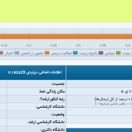
0.15
0.2
0.25
0.3
0.35
0.4
 مثبت
سپاس
پاسخ درست
فعالیت درسی
حضور در انجمن
اعتبار
اطلاعات اضافی درباره‌ی n.reza23
جنسیت:
مکان زندگی شما:
رتبه کنکور ارشد؟:
ا
—
یافتن تمامی ارسال‌ها
-
)
دانشگاه کارشناسی:
وضعیت:
دانشگاه کارشناسی ارشد:
دانشگاه دکتری: