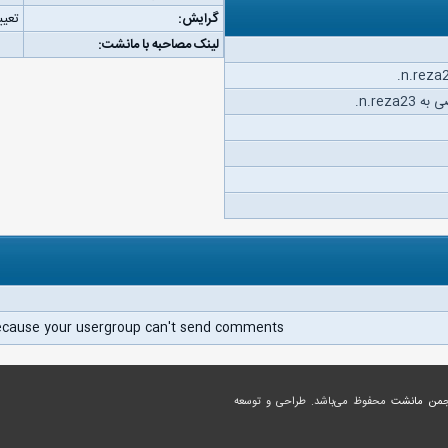
گرایش:
تعیی
لینک مصاحبه با مانشت:
n.reza.
ecause your usergroup can't send comments.
جمن مانشت
محفوظ می‌باشد. طراحی و توسعه