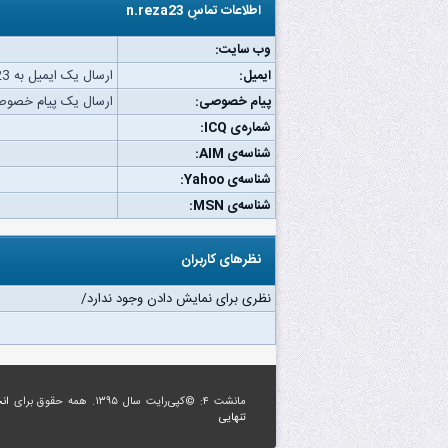
اطلاعات تماسِ n.reza23
وب‌ سایت:
ایمیل:
ارسال یک ایمیل به n.reza23.
پیام خصوصی:
ارسال یک پیام خصوصی به 23
شماره‌ی ICQ:
شناسه‌ی AIM:
شناسه‌ی Yahoo:
شناسه‌ی MSN:
نظرهای کاربران
نظری برای نمایش دادن وجود ندارد/
مانشت ۴: ©کپی‌رایت سال ۱۳۹۵. همه حقوق برای
ان
تنهایی