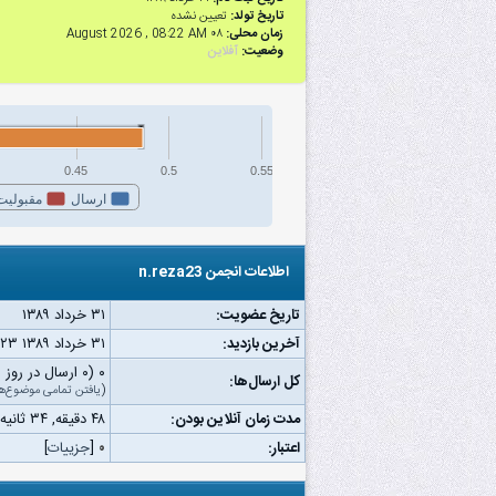
تاریخ تولد:
تعیین نشده
زمان محلی:
۰۸ August 2026 , 08:22 AM
وضعیت:
آفلاین
0.45
0.5
0.55
ارسال
مقبولیت
اطلاعات انجمن n.reza23
تاریخ عضویت:
۳۱ خرداد ۱۳۸۹
آخرین بازدید:
۳۱ خرداد ۱۳۸۹ ۱۱:۲۳ ق.ظ
۰ (۰ ارسال در روز | ۰ درصد از کل ارسال‌ها)
کل ارسال‌ها:
(
یافتن تمامی موضوع‌ه
مدت زمان آنلاین بودن:
۴۸ دقیقه, ۳۴ ثانیه
اعتبار:
۰
[
جزییات
]