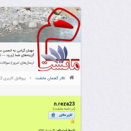
مهمان گرامی به انجمن م
گزینه‌های شما (
ورود
—
ث
ارسال‌های امروز
|
سوالات 
تالار گفتمان مانشت
پروفایل کاربری n.reza23
n.reza23
(در دامنه مانشت)
تاریخ ثبت نام:
۳۱ خرداد ۱۳۸۹