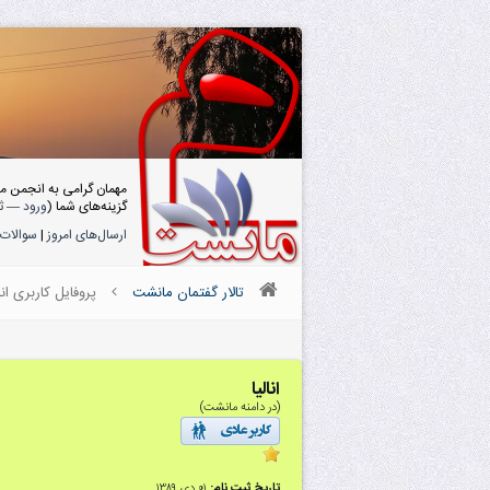
مهمان گرامی به انجمن م
گزینه‌های شما (
ورود
—
ث
ارسال‌های امروز
|
سوالات 
تالار گفتمان مانشت
پروفایل کاربری انال
انالیا
(در دامنه مانشت)
تاریخ ثبت نام:
۰۱ دى ۱۳۸۹