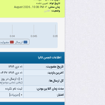
تاریخ تولد:
تعیین نشده
زمان محلی:
۰۶ August 2026 , 10:38 PM
وضعیت:
آفلاین
0.04
0.045
0.05
ارسال
مقبولیت
اطلاعات انجمن انالیا
تاریخ عضویت:
۰۱ دى ۱۳۸۹
آخرین بازدید:
۰۱ دى ۱۳۸۹ ۰۴:۴۷ ب.ظ
۰ (۰ ارسال در روز | ۰ درصد از کل ارسال‌ها)
کل ارسال‌ها:
(
یافتن تمامی موضوع‌ه
مدت زمان آنلاین بودن:
ثبت نام نکرده
اعتبار:
۰
[
جزییات
]