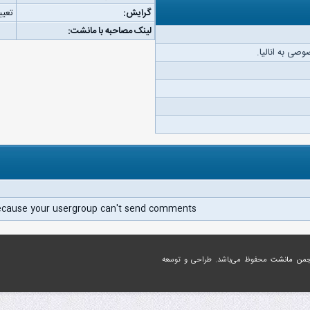
گرایش:
تعیی
لینک مصاحبه با مانشت:
صی به انالیا.
ecause your usergroup can't send comments.
جمن مانشت
محفوظ می‌باشد. طراحی و توسعه