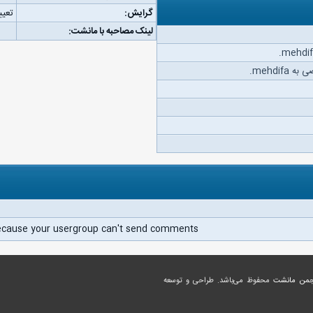
گرایش:
تعیی
لینک مصاحبه با مانشت:
mehdif.
ecause your usergroup can't send comments.
جمن مانشت
محفوظ می‌باشد. طراحی و توسعه