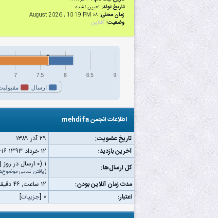
تاریخ تولد:
تعیین نشده
زمان محلی:
۰۸ August 2026 , 10:19 PM
وضعیت:
آفلاین
7
7.5
8
8.5
9
ارسال
مقبولیت
اطلاعات انجمن mehdifa
تاریخ عضویت:
۲۹ آذر ۱۳۸۹
آخرین بازدید:
۱۲ خرداد ۱۳۹۳ ۱۱:۱۶ ق.ظ
۱ (۰ ارسال در روز | ۰ درصد از کل ارسال‌ها)
کل ارسال‌ها:
(
یافتن تمامی موضوع‌ه
مدت زمان آنلاین بودن:
۱۲ ساعت, ۴۶ دقیقه, ۴۲ ثانیه
اعتبار:
۰
[
جزییات
]