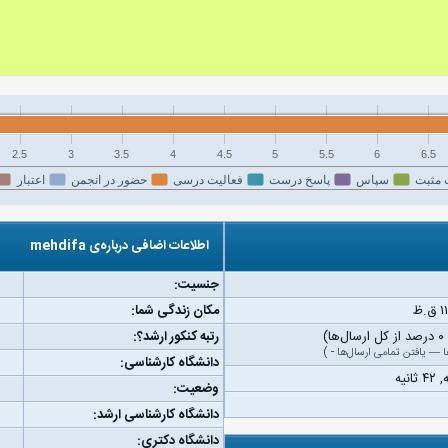
2.5
3
3.5
4
4.5
5
5.5
6
6.5
 مثبت
سپاس
پاسخ درست
فعالیت درسی
حضور در انجمن
اعتبار
اطلاعات اضافی درباره‌ی mehdifa
جنسیت:
مکان زندگی شما:
رتبه کنکور ارشد؟:
ا
—
یافتن تمامی ارسال‌ها
-
)
دانشگاه کارشناسی:
وضعیت:
دانشگاه کارشناسی ارشد:
دانشگاه دکتری: