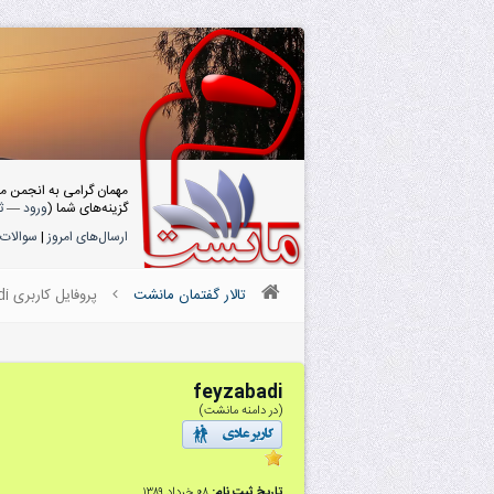
مهمان گرامی به انجمن م
گزینه‌های شما (
ورود
—
ث
ارسال‌های امروز
|
سوالات 
تالار گفتمان مانشت
پروفایل کاربری feyzabadi
feyzabadi
(در دامنه مانشت)
تاریخ ثبت نام:
۰۸ خرداد ۱۳۸۹