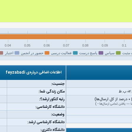
0.04
0.05
0.06
0.07
0.08
0.09
0.1
 مثبت
سپاس
پاسخ درست
فعالیت درسی
حضور در انجمن
اعتبار
اطلاعات اضافی درباره‌ی feyzabadi
جنسیت:
مکان زندگی شما:
رتبه کنکور ارشد؟:
ا
—
یافتن تمامی ارسال‌ها
-
)
دانشگاه کارشناسی:
وضعیت:
دانشگاه کارشناسی ارشد:
دانشگاه دکتری: