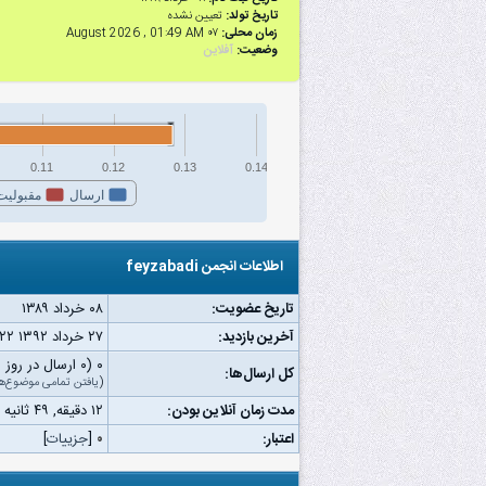
تاریخ تولد:
تعیین نشده
زمان محلی:
۰۷ August 2026 , 01:49 AM
وضعیت:
آفلاین
0.11
0.12
0.13
0.14
ارسال
مقبولیت
اطلاعات انجمن feyzabadi
تاریخ عضویت:
۰۸ خرداد ۱۳۸۹
آخرین بازدید:
۲۷ خرداد ۱۳۹۲ ۰۷:۲۲ ب.ظ
۰ (۰ ارسال در روز | ۰ درصد از کل ارسال‌ها)
کل ارسال‌ها:
(
یافتن تمامی موضوع‌ه
مدت زمان آنلاین بودن:
۱۲ دقیقه, ۴۹ ثانیه
اعتبار:
۰
[
جزییات
]