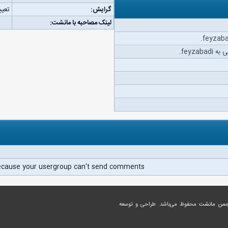
گرایش:
تعیی
لینک مصاحبه با مانشت:
feyza.
ecause your usergroup can't send comments.
جمن مانشت
محفوظ می‌باشد. طراحی و توسعه