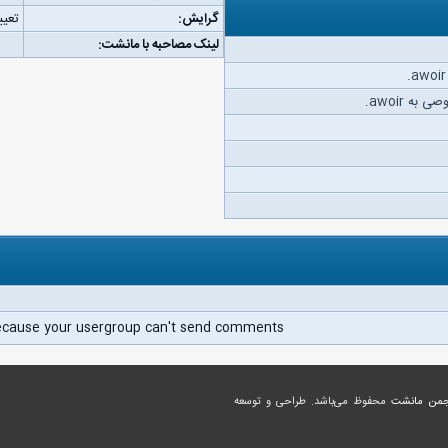
گرایش:
تعیی
لینک مصاحبه با مانشت:
ه awoir.
ecause your usergroup can't send comments.
جمن مانشت
محفوظ می‌باشد. طراحی و توسعه