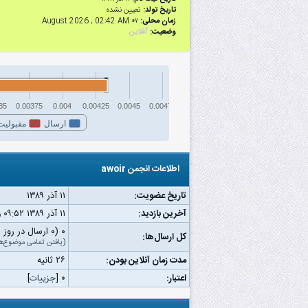
تاریخ تولد:
تعیین نشده
زمان محلی:
۰۷ August 2026 , 02:42 AM
وضعیت:
آفلاین
35
0.00375
0.004
0.00425
0.0045
0.00475
ارسال
مقبولیت
اطلاعات انجمن awoir
تاریخ عضویت:
۱۱ آذر ۱۳۸۹
آخرین بازدید:
۱۱ آذر ۱۳۸۹ ۰۹:۵۲ ق.ظ
۰ (۰ ارسال در روز | ۰ درصد از کل ارسال‌ها)
کل ارسال‌ها:
(
یافتن تمامی موضوع‌ه
مدت زمان آنلاین بودن:
۲۶ ثانیه
اعتبار:
۰
[
جزییات
]