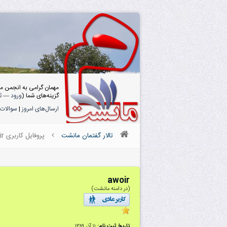
مهمان گرامی به انجمن م
گزینه‌های شما (
ورود
—
ث
ارسال‌های امروز
|
سوالات 
تالار گفتمان مانشت
پروفایل کاربری awoir
awoir
(در دامنه مانشت)
تاریخ ثبت نام:
۱۱ آذر ۱۳۸۹