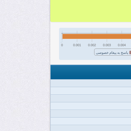
0
0.001
0.002
0.003
0.004
پاسخ به پیغام خصوصی