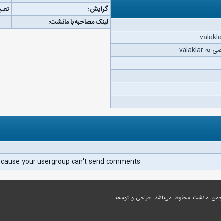
گرایش:
تعیی
لینک مصاحبه با مانشت:
valakl.
ecause your usergroup can't send comments.
جمن مانشت
محفوظ می‌باشد. طراحی و توسعه