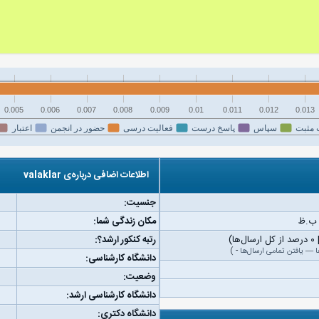
0.005
0.006
0.007
0.008
0.009
0.01
0.011
0.012
0.013
 مثبت
سپاس
پاسخ درست
فعالیت درسی
حضور در انجمن
اعتبار
اطلاعات اضافی درباره‌ی valaklar
جنسیت:
مکان زندگی شما:
رتبه کنکور ارشد؟:
ا
—
یافتن تمامی ارسال‌ها
-
)
دانشگاه کارشناسی:
وضعیت:
دانشگاه کارشناسی ارشد:
دانشگاه دکتری: