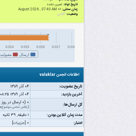
تاریخ تولد:
تعیین نشده
زمان محلی:
۰۸ August 2026 , 07:40 AM
وضعیت:
آفلاین
0.014
0.015
0.016
0.017
0.018
ارسال
مقبولیت
اطلاعات انجمن valaklar
تاریخ عضویت:
۰۴ آذر ۱۳۸۹
آخرین بازدید:
۰۴ آذر ۱۳۸۹ ۰۸:۲۵ ب.ظ
۰ (۰ ارسال در روز | ۰ درصد از کل ارسال‌ها)
کل ارسال‌ها:
(
یافتن تمامی موضوع‌ه
مدت زمان آنلاین بودن:
۱ دقیقه, ۳۹ ثانیه
اعتبار:
۰
[
جزییات
]