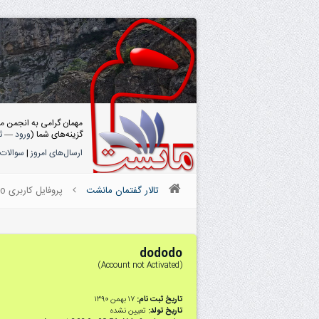
مهمان گرامی به انجمن م
گزینه‌های شما (
ورود
—
ث
ارسال‌های امروز
|
سوالات 
تالار گفتمان مانشت
پروفایل کاربری dododo
dododo
(Account not Activated)
تاریخ ثبت نام:
۱۷ بهمن ۱۳۹۰
تاریخ تولد:
تعیین نشده