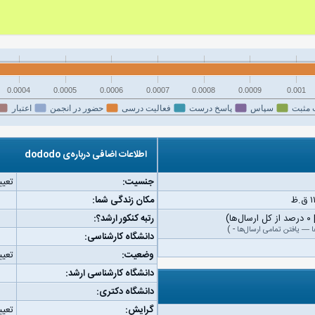
0.0004
0.0005
0.0006
0.0007
0.0008
0.0009
0.001
 مثبت
سپاس
پاسخ درست
فعالیت درسی
حضور در انجمن
اعتبار
اطلاعات اضافی درباره‌ی dododo
جنسیت:
تعیی
مکان زندگی شما:
رتبه کنکور ارشد؟:
ا
—
یافتن تمامی ارسال‌ها
-
)
دانشگاه کارشناسی:
وضعیت:
تعیی
دانشگاه کارشناسی ارشد:
دانشگاه دکتری:
گرایش:
تعیی