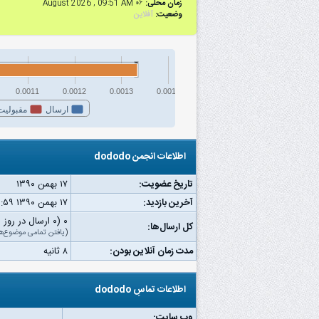
زمان محلی:
۰۶ August 2026 , 09:51 AM
وضعیت:
آفلاین
0.0011
0.0012
0.0013
0.0014
ارسال
مقبولیت
اطلاعات انجمن dododo
تاریخ عضویت:
۱۷ بهمن ۱۳۹۰
آخرین بازدید:
۱۷ بهمن ۱۳۹۰ ۱۱:۵۹ ق.ظ
۰ (۰ ارسال در روز | ۰ درصد از کل ارسال‌ها)
کل ارسال‌ها:
(
یافتن تمامی موضوع‌ه
مدت زمان آنلاین بودن:
۸ ثانیه
اطلاعات تماسِ dododo
وب‌ سایت: