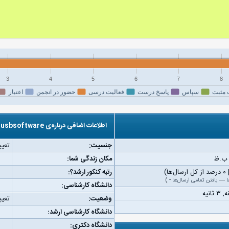
3
4
5
6
7
8
 مثبت
سپاس
پاسخ درست
فعالیت درسی
حضور در انجمن
اعتبار
اطلاعات اضافی درباره‌ی usbsoftware
جنسیت:
تعیی
مکان زندگی شما:
رتبه کنکور ارشد؟:
ا
—
یافتن تمامی ارسال‌ها
-
)
دانشگاه کارشناسی:
وضعیت:
تعیی
دانشگاه کارشناسی ارشد:
دانشگاه دکتری: