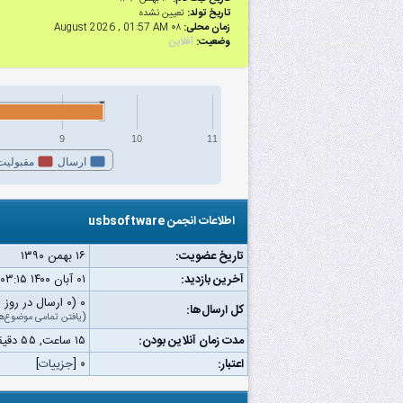
تاریخ تولد:
تعیین نشده
زمان محلی:
۰۸ August 2026 , 01:57 AM
وضعیت:
آفلاین
9
10
11
ارسال
مقبولیت
اطلاعات انجمن usbsoftware
تاریخ عضویت:
۱۶ بهمن ۱۳۹۰
آخرین بازدید:
۰۱ آبان ۱۴۰۰ ۰۳:۱۵ ب.ظ
۰ (۰ ارسال در روز | ۰ درصد از کل ارسال‌ها)
کل ارسال‌ها:
(
یافتن تمامی موضوع‌ه
مدت زمان آنلاین بودن:
۱۵ ساعت, ۵۵ دقیقه, ۳ ثانیه
اعتبار:
۰
[
جزییات
]