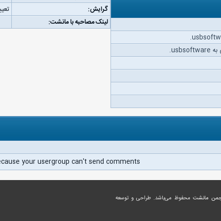
گرایش:
تعیی
لینک مصاحبه با مانشت:
usbs.
ecause your usergroup can't send comments.
جمن مانشت
محفوظ می‌باشد. طراحی و توسعه