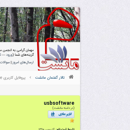
مهمان گرامی به انجمن م
گزینه‌های شما (
ورود
—
ث
ارسال‌های امروز
|
سوالات 
تالار گفتمان مانشت
پروفایل کاربری usbsoftware
usbsoftware
(در دامنه مانشت)
تاریخ ثبت نام:
۱۶ بهمن ۱۳۹۰