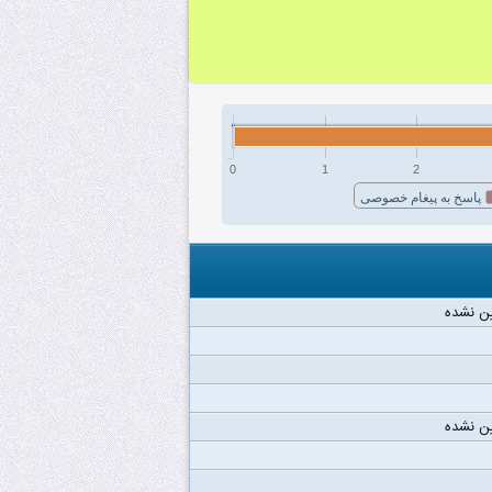
0
1
2
پاسخ به پیغام خصوصی
ن نشده
ن نشده