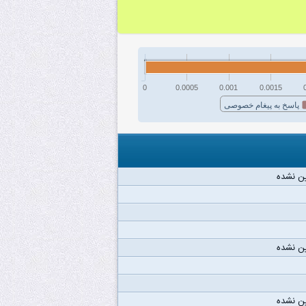
0
0.0005
0.001
0.0015
پاسخ به پیغام خصوصی
ن نشده
ن نشده
ن نشده