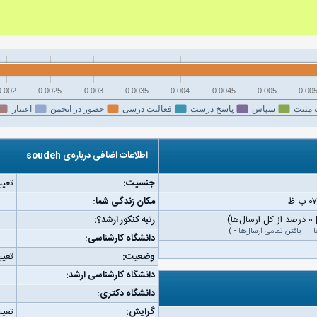
0.002
0.0025
0.003
0.0035
0.004
0.0045
0.005
0.00
 مثبت
سپاس
پاسخ درست
فعالیت درسی
حضور در انجمن
اعتبار
اطلاعات اضافی درباره‌ی soudeh
جنسیت:
تعیی
مکان زندگی شما:
رتبه کنکور ارشد؟:
ا
—
یافتن تمامی ارسال‌ها
-
)
دانشگاه کارشناسی:
وضعیت:
تعیی
دانشگاه کارشناسی ارشد:
دانشگاه دکتری:
گرایش:
تعیی