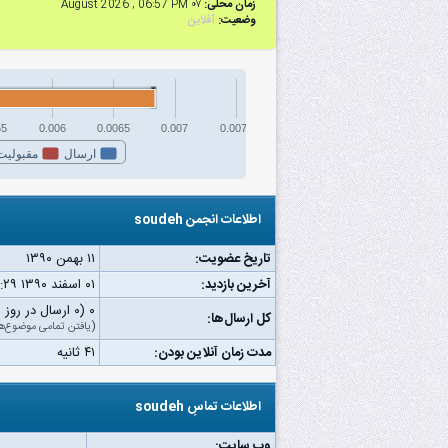
زمان محلی:
۰۷ August 2026 , 06:57 PM
وضعیت:
آفلاین
55
0.006
0.0065
0.007
0.0075
ارسال
مقبولیت
اطلاعات انجمن soudeh
تاریخ عضویت:
۱۱ بهمن ۱۳۹۰
آخرین بازدید:
۰۱ اسفند ۱۳۹۰ ۰۷:۲۹ ب.ظ
۰ (۰ ارسال در روز | ۰ درصد از کل ارسال‌ها)
کل ارسال‌ها:
(
یافتن تمامی موضوع‌ه
مدت زمان آنلاین بودن:
۴۱ ثانیه
اطلاعات تماسِ soudeh
وب‌ سایت: