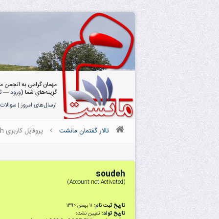
مهمان گرامی به انجمن م
گزینه‌های شما (
ورود
—
ث
ارسال‌های امروز
|
سوالات 
تالار گفتمان مانشت
پروفایل کاربری soudeh
soudeh
(Account not Activated)
تاریخ ثبت نام:
۱۱ بهمن ۱۳۹۰
تاریخ تولد:
تعیین نشده