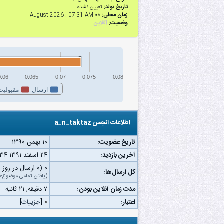
تاریخ تولد:
تعیین نشده
زمان محلی:
۰۸ August 2026 , 07:31 AM
وضعیت:
آفلاین
0.06
0.065
0.07
0.075
0.08
ارسال
مقبولیت
اطلاعات انجمن a_n_taktaz
تاریخ عضویت:
۱۰ بهمن ۱۳۹۰
آخرین بازدید:
۲۴ اسفند ۱۳۹۱ ۰۹:۳۴ ق.ظ
۰ (۰ ارسال در روز | ۰ درصد از کل ارسال‌ها)
کل ارسال‌ها:
(
یافتن تمامی موضوع‌ه
مدت زمان آنلاین بودن:
۷ دقیقه, ۲۱ ثانیه
اعتبار:
۰
[
جزییات
]