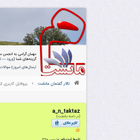
مهمان گرامی به انجمن م
گزینه‌های شما (
ورود
—
ث
ارسال‌های امروز
|
سوالات 
تالار گفتمان مانشت
پروفایل کاربری a_n_taktaz
a_n_taktaz
(در دامنه مانشت)
تاریخ ثبت نام:
۱۰ بهمن ۱۳۹۰