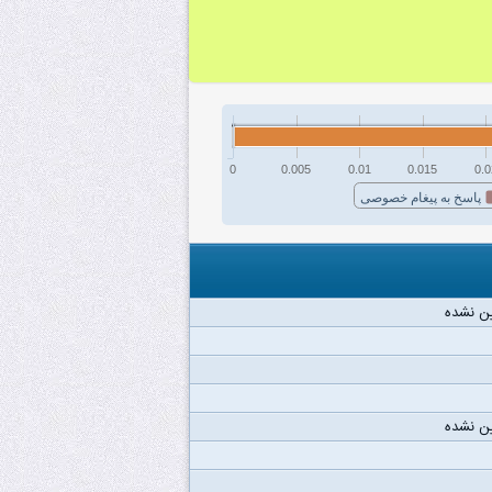
0
0.005
0.01
0.015
0.0
پاسخ به پیغام خصوصی
ن نشده
ن نشده