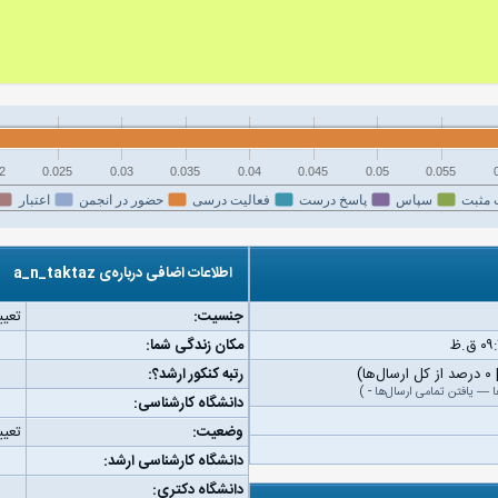
2
0.025
0.03
0.035
0.04
0.045
0.05
0.055
 مثبت
سپاس
پاسخ درست
فعالیت درسی
حضور در انجمن
اعتبار
اطلاعات اضافی درباره‌ی a_n_taktaz
جنسیت:
تعیی
مکان زندگی شما:
رتبه کنکور ارشد؟:
ا
—
یافتن تمامی ارسال‌ها
-
)
دانشگاه کارشناسی:
وضعیت:
تعیی
دانشگاه کارشناسی ارشد:
دانشگاه دکتری: