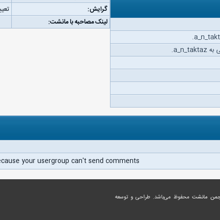
گرایش:
تعیی
لینک مصاحبه با مانشت:
a_n_t.
ecause your usergroup can't send comments.
جمن مانشت
محفوظ می‌باشد. طراحی و توسعه