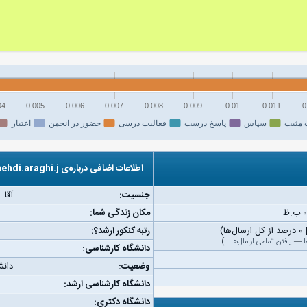
04
0.005
0.006
0.007
0.008
0.009
0.01
0.011
0
 مثبت
سپاس
پاسخ درست
فعالیت درسی
حضور در انجمن
اعتبار
اطلاعات اضافی درباره‌ی mehdi.araghi.j
جنسیت:
آقا
مکان زندگی شما:
رتبه کنکور ارشد؟:
ا
—
یافتن تمامی ارسال‌ها
-
)
دانشگاه کارشناسی:
وضعیت:
دانش
دانشگاه کارشناسی ارشد:
دانشگاه دکتری: