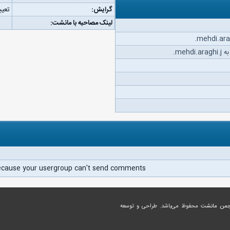
گرایش:
تعیی
لینک مصاحبه با مانشت:
meh.
ecause your usergroup can't send comments.
جمن مانشت
محفوظ می‌باشد. طراحی و توسعه