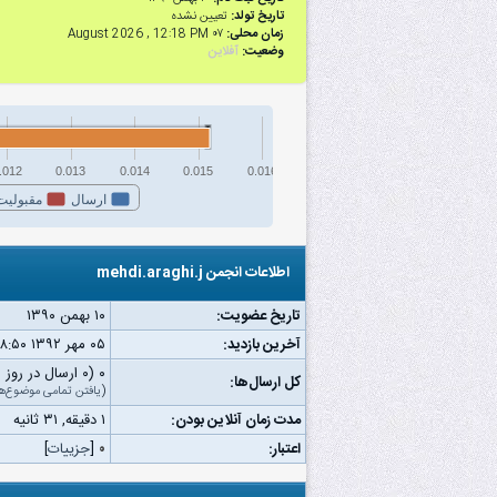
تاریخ تولد:
تعیین نشده
زمان محلی:
۰۷ August 2026 , 12:18 PM
وضعیت:
آفلاین
.012
0.013
0.014
0.015
0.016
ارسال
مقبولیت
اطلاعات انجمن mehdi.araghi.j
تاریخ عضویت:
۱۰ بهمن ۱۳۹۰
آخرین بازدید:
۰۵ مهر ۱۳۹۲ ۰۸:۵۰ ب.ظ
۰ (۰ ارسال در روز | ۰ درصد از کل ارسال‌ها)
کل ارسال‌ها:
(
یافتن تمامی موضوع‌ه
مدت زمان آنلاین بودن:
۱ دقیقه, ۳۱ ثانیه
اعتبار:
۰
[
جزییات
]