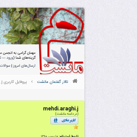
مهمان گرامی به انجمن م
گزینه‌های شما (
ورود
—
ث
ارسال‌های امروز
|
سوالات 
تالار گفتمان مانشت
پروفایل کاربری mehdi.araghi.j
mehdi.araghi.j
(در دامنه مانشت)
تاریخ ثبت نام:
۱۰ بهمن ۱۳۹۰