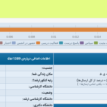
0.006
0.008
0.01
0.012
0.014
 مثبت
سپاس
پاسخ درست
فعالیت درسی
حضور در انجمن
اعتبار
اطلاعات اضافی درباره‌ی dar1389
جنسیت:
مکان زندگی شما:
رتبه کنکور ارشد؟:
ا
—
یافتن تمامی ارسال‌ها
-
)
دانشگاه کارشناسی:
وضعیت:
دانشگاه کارشناسی ارشد:
دانشگاه دکتری: