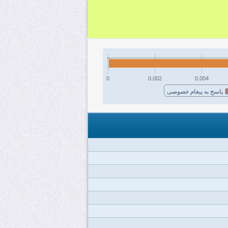
0
0.002
0.004
پاسخ به پیغام خصوصی