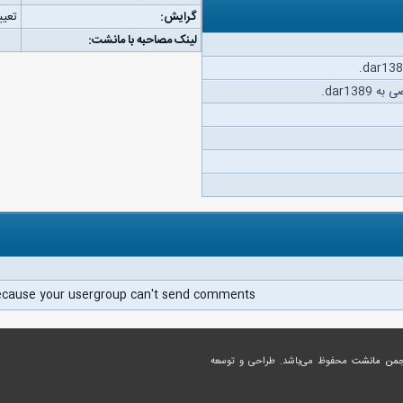
گرایش:
تعیی
لینک مصاحبه با مانشت:
dar138.
ecause your usergroup can't send comments.
جمن مانشت
محفوظ می‌باشد. طراحی و توسعه