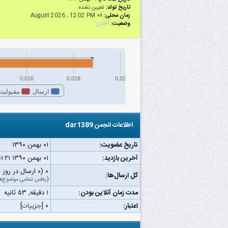
تاریخ تولد:
تعیین نشده
زمان محلی:
۰۸ August 2026 , 12:02 PM
وضعیت:
آفلاین
0.016
0.018
0.02
ارسال
مقبولیت
اطلاعات انجمن dar1389
تاریخ عضویت:
۰۱ بهمن ۱۳۹۰
آخرین بازدید:
۰۱ بهمن ۱۳۹۰ ۰۱:۲۱ ق.ظ
۰ (۰ ارسال در روز | ۰ درصد از کل ارسال‌ها)
کل ارسال‌ها:
(
یافتن تمامی موضوع‌ه
مدت زمان آنلاین بودن:
۱ دقیقه, ۵۳ ثانیه
اعتبار:
۰
[
جزییات
]