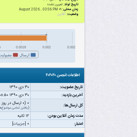
تاریخ تولد:
تعیین نشده
زمان محلی:
۰۹ August 2026 , 03:56 PM
وضعیت:
آفلاین
6
0.0018
0.002
0.0022
ارسال
مقبولیت
اطلاعات انجمن ۲۰۲۰۲۰
تاریخ عضویت:
۳۰ دى ۱۳۹۰
آخرین بازدید:
۳۰ دى ۱۳۹۰ ۰۸:۵۰ ب.ظ
۰ (۰ ارسال در روز | ۰ درصد از کل ارسال‌ها)
کل ارسال‌ها:
(
یافتن تمامی موضوع‌ه
مدت زمان آنلاین بودن:
۱۲ ثانیه
اعتبار:
۰
[
جزییات
]