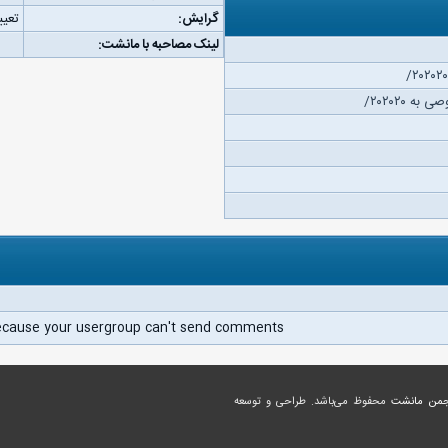
گرایش:
تعیی
لینک مصاحبه با مانشت:
 ۲۰۲۰۲۰/
ecause your usergroup can't send comments.
جمن مانشت
محفوظ می‌باشد. طراحی و توسعه