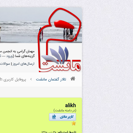
مهمان گرامی به انجمن م
گزینه‌های شما (
ورود
—
ث
ارسال‌های امروز
|
سوالات 
تالار گفتمان مانشت
پروفایل کاربری alikh
alikh
(در دامنه مانشت)
تاریخ ثبت نام:
۳۰ دى ۱۳۹۰