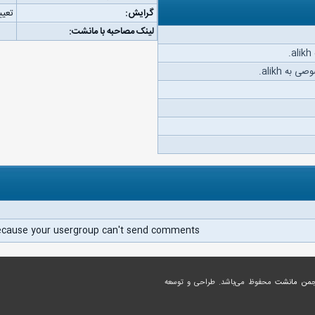
گرایش:
تعیی
لینک مصاحبه با مانشت:
.
به alikh.
ecause your usergroup can't send comments.
جمن مانشت
محفوظ می‌باشد. طراحی و توسعه