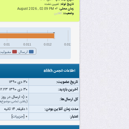
تاریخ تولد:
تعیین نشده
زمان محلی:
۰۶ August 2026 , 02:09 PM
وضعیت:
آفلاین
0.01
0.011
0.012
0.013
ارسال
مقبولیت
اطلاعات انجمن alikh
تاریخ عضویت:
۳۰ دى ۱۳۹۰
آخرین بازدید:
۳۰ دى ۱۳۹۰ ۱۲:۲۳ ب.ظ
۰ (۰ ارسال در روز | ۰ درصد از کل ارسال‌ها)
کل ارسال‌ها:
(
یافتن تمامی موضوع‌ه
مدت زمان آنلاین بودن:
۱ دقیقه, ۱۴ ثانیه
اعتبار:
۰
[
جزییات
]