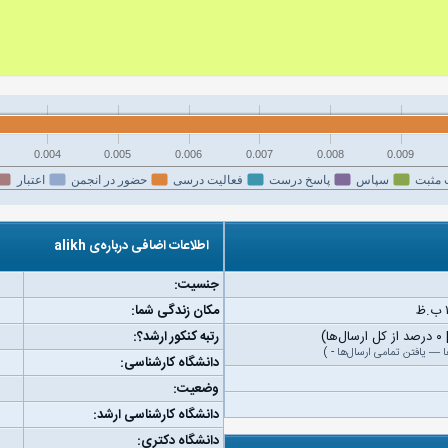
0.004
0.005
0.006
0.007
0.008
0.009
 مثبت
سپاس
پاسخ درست
فعالیت درسی
حضور در انجمن
اعتبار
اطلاعات اضافی درباره‌ی alikh
جنسیت:
مکان زندگی شما:
رتبه کنکور ارشد؟:
ا
—
یافتن تمامی ارسال‌ها
-
)
دانشگاه کارشناسی:
وضعیت:
دانشگاه کارشناسی ارشد:
دانشگاه دکتری: