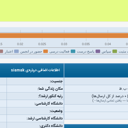
15
0.02
0.025
0.03
0.035
0.04
0
 مثبت
سپاس
پاسخ درست
فعالیت درسی
حضور در انجمن
اعتبار
اطلاعات اضافی درباره‌ی siamak
جنسیت:
مکان زندگی شما:
رتبه کنکور ارشد؟:
ا
—
یافتن تمامی ارسال‌ها
-
)
دانشگاه کارشناسی:
وضعیت:
دانشگاه کارشناسی ارشد:
دانشگاه دکتری: