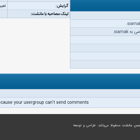
گرایش:
تعیی
لینک مصاحبه با مانشت:
siamak.
ecause your usergroup can't send comments.
جمن مانشت
محفوظ می‌باشد. طراحی و توسعه