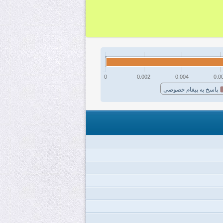
0
0.002
0.004
0.0
پاسخ به پیغام خصوصی