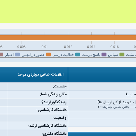
06
0.008
0.01
0.012
0.014
0.016
0
 مثبت
سپاس
پاسخ درست
فعالیت درسی
حضور در انجمن
اعتبار
اطلاعات اضافی درباره‌ی موحد
جنسیت:
مکان زندگی شما:
رتبه کنکور ارشد؟:
ا
—
یافتن تمامی ارسال‌ها
-
)
دانشگاه کارشناسی:
وضعیت:
دانشگاه کارشناسی ارشد:
دانشگاه دکتری: