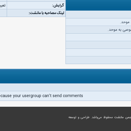
گرایش:
تعیی
لینک مصاحبه با مانشت:
 موحد.
وصی به موحد.
ecause your usergroup can't send comments.
جمن مانشت
محفوظ می‌باشد. طراحی و توسعه