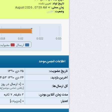
تاریخ تولد:
تعیین نشده
زمان محلی:
۰۷ August 2026 , 07:59 AM
وضعیت:
آفلاین
.018
0.02
0.022
0.024
ارسال
مقبولیت
اطلاعات انجمن موحد
تاریخ عضویت:
۲۵ دى ۱۳۹۰
آخرین بازدید:
۲۶ دى ۱۳۹۰ ۰۴:۵۳ ب.ظ
۰ (۰ ارسال در روز | ۰ درصد از کل ارسال‌ها)
کل ارسال‌ها:
(
یافتن تمامی موضوع‌ه
مدت زمان آنلاین بودن:
۲ دقیقه, ۷ ثانیه
اعتبار:
۰
[
جزییات
]