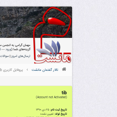
مهمان گرامی به انجمن م
گزینه‌های شما (
ورود
—
ث
ارسال‌های امروز
|
سوالات 
تالار گفتمان مانشت
پروفایل کاربری tib
tib
(Account not Activated)
تاریخ ثبت نام:
۲۵ دى ۱۳۹۰
تاریخ تولد:
تعیین نشده