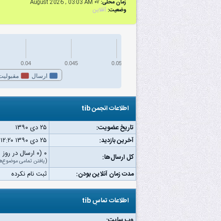
زمان محلی:
۰۷ August 2026 , 03:03 AM
وضعیت:
آفلاین
0.04
0.045
0.05
ارسال
مقبولیت
اطلاعات انجمن tib
تاریخ عضویت:
۲۵ دى ۱۳۹۰
آخرین بازدید:
۲۵ دى ۱۳۹۰ ۱۲:۲۰ ب.ظ
۰ (۰ ارسال در روز | ۰ درصد از کل ارسال‌ها)
کل ارسال‌ها:
(
یافتن تمامی موضوع‌ه
مدت زمان آنلاین بودن:
ثبت نام نکرده
اطلاعات تماسِ tib
وب‌ سایت: