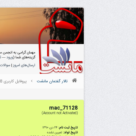
مهمان گرامی به انجمن م
گزینه‌های شما (
ورود
—
ث
ارسال‌های امروز
|
سوالات 
تالار گفتمان مانشت
پروفایل کاربری mac_71128
mac_71128
(Account not Activated)
تاریخ ثبت نام:
۲۴ دى ۱۳۹۰
تاریخ تولد:
تعیین نشده