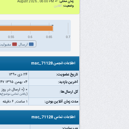
زمان محلی:
۰۶ August 2026 , 08:00 PM
وضعیت:
آفلاین
0.55
0.6
0.65
0.7
ارسال
مقبولیت
اطلاعات انجمن mac_71128
تاریخ عضویت:
۲۴ دى ۱۳۹۰
آخرین بازدید:
۰۴ بهمن ۱۳۹۵ ۰۵:۴۷ ب.ظ
۰ (۰ ارسال در روز | ۰ درصد از کل ارسال‌ها)
کل ارسال‌ها:
(
یافتن تمامی موضوع‌ه
مدت زمان آنلاین بودن:
۱ ساعت, ۶ دقیقه
اطلاعات تماسِ mac_71128
وب‌ سایت: