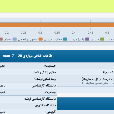
0.2
0.25
0.3
0.35
0.4
0.45
0.5
 مثبت
سپاس
پاسخ درست
فعالیت درسی
حضور در انجمن
اعتبار
اطلاعات اضافی درباره‌ی mac_71128
جنسیت:
تعیی
مکان زندگی شما:
رتبه کنکور ارشد؟:
ا
—
یافتن تمامی ارسال‌ها
-
)
دانشگاه کارشناسی:
iust
وضعیت:
تعیی
دانشگاه کارشناسی ارشد:
دانشگاه دکتری:
گرایش:
تعیی