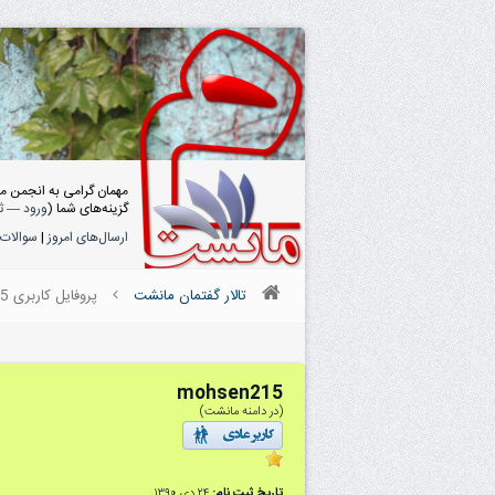
مهمان گرامی به انجمن م
گزینه‌های شما (
ورود
—
ث
ارسال‌های امروز
|
سوالات 
تالار گفتمان مانشت
پروفایل کاربری mohsen215
mohsen215
(در دامنه مانشت)
تاریخ ثبت نام:
۲۴ دى ۱۳۹۰