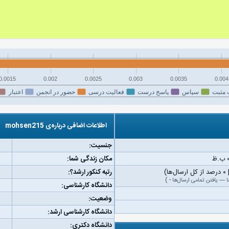
0.0015
0.002
0.0025
0.003
0.0035
0.004
 مثبت
سپاس
پاسخ درست
فعالیت درسی
حضور در انجمن
اعتبار
اطلاعات اضافی درباره‌ی mohsen215
جنسیت:
مکان زندگی شما:
رتبه کنکور ارشد؟:
ا
—
یافتن تمامی ارسال‌ها
-
)
دانشگاه کارشناسی:
وضعیت:
دانشگاه کارشناسی ارشد:
دانشگاه دکتری: