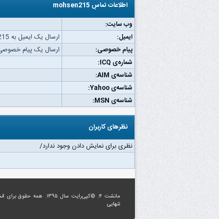
اطلاعات تماسِ mohsen215
وب‌ سایت:
ایمیل:
ارسال یک ایمیل به mohsen215.
پیام خصوصی:
ارسال یک پیام خصوصی به en215
شماره‌ی ICQ:
شناسه‌ی AIM:
شناسه‌ی Yahoo:
شناسه‌ی MSN:
نظرهای کاربران
نظری برای نمایش دادن وجود ندارد/
مانشت ۴: ©کپی‌رایت سال ۱۳۹۵. همه حقوق برای
ان
تنهایی