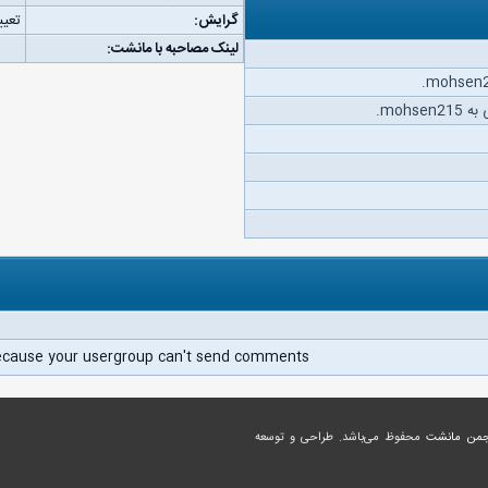
گرایش:
تعیی
لینک مصاحبه با مانشت:
mohs.
ecause your usergroup can't send comments.
جمن مانشت
محفوظ می‌باشد. طراحی و توسعه