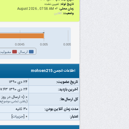
تاریخ تولد:
تعیین نشده
زمان محلی:
۰۶ August 2026 , 07:58 AM
وضعیت:
آفلاین
0.0045
0.005
0.0055
ارسال
مقبولیت
اطلاعات انجمن mohsen215
تاریخ عضویت:
۲۴ دى ۱۳۹۰
آخرین بازدید:
۲۴ دى ۱۳۹۰ ۰۷:۴۳ ب.ظ
۰ (۰ ارسال در روز | ۰ درصد از کل ارسال‌ها)
کل ارسال‌ها:
(
یافتن تمامی موضوع‌ه
مدت زمان آنلاین بودن:
۳۰ ثانیه
اعتبار:
۰
[
جزییات
]