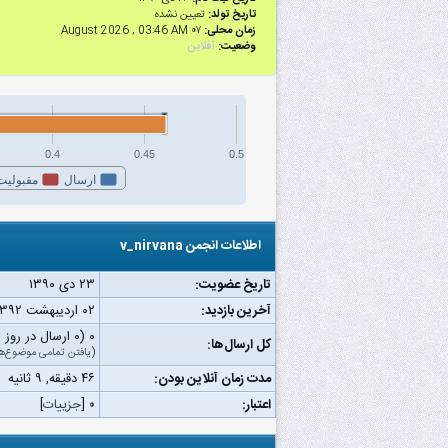
تاریخ تولد:
تعیین نشده
زمان محلی:
۰۷ August 2026 , 03:46 AM
وضعیت:
آفلاین
0.4
0.45
0.5
ارسال
مقبولیت
اطلاعات انجمن v_nirvana
تاریخ عضویت:
۲۳ دى ۱۳۹۰
آخرین بازدید:
۰۲ اردیبهشت ۱۳۹۲ ۱۰:۵۳ ق.ظ
۰ (۰ ارسال در روز | ۰ درصد از کل ارسال‌ها)
کل ارسال‌ها:
(
یافتن تمامی موضوع‌ه
مدت زمان آنلاین بودن:
۴۶ دقیقه, ۹ ثانیه
اعتبار:
۰
[
جزییات
]