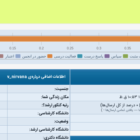
0.15
0.2
0.25
0.3
0.35
 مثبت
سپاس
پاسخ درست
فعالیت درسی
حضور در انجمن
اعتبار
اطلاعات اضافی درباره‌ی v_nirvana
جنسیت:
مکان زندگی شما:
رتبه کنکور ارشد؟:
ا
—
یافتن تمامی ارسال‌ها
-
)
دانشگاه کارشناسی:
وضعیت:
دانشگاه کارشناسی ارشد:
دانشگاه دکتری: