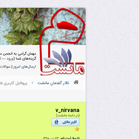
مهمان گرامی به انجمن م
گزینه‌های شما (
ورود
—
ث
ارسال‌های امروز
|
سوالات 
تالار گفتمان مانشت
پروفایل کاربری v_nirvana
v_nirvana
(در دامنه مانشت)
تاریخ ثبت نام:
۲۳ دى ۱۳۹۰