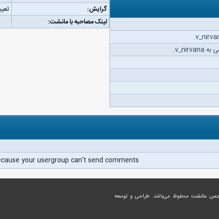
گرایش:
تعیی
لینک مصاحبه با مانشت:
v_nir.
ecause your usergroup can't send comments.
جمن مانشت
محفوظ می‌باشد. طراحی و توسعه