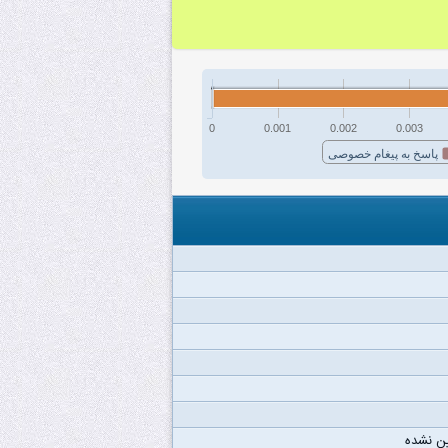
0
0.001
0.002
0.003
پاسخ به پیغام خصوصی
ن نشده