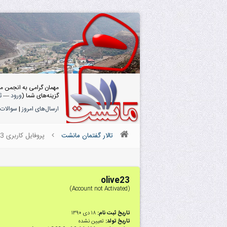
مهمان گرامی به انجمن م
گزینه‌های شما (
ورود
—
ث
ارسال‌های امروز
|
سوالات 
تالار گفتمان مانشت
پروفایل کاربری olive23
olive23
(Account not Activated)
تاریخ ثبت نام:
۱۸ دى ۱۳۹۰
تاریخ تولد:
تعیین نشده