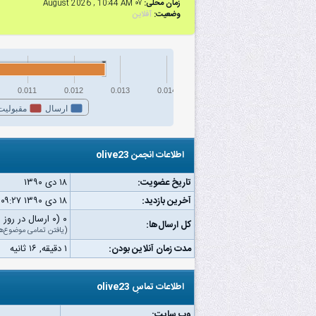
زمان محلی:
۰۷ August 2026 , 10:44 AM
وضعیت:
آفلاین
0.011
0.012
0.013
0.014
ارسال
مقبولیت
اطلاعات انجمن olive23
تاریخ عضویت:
۱۸ دى ۱۳۹۰
آخرین بازدید:
۱۸ دى ۱۳۹۰ ۰۹:۲۷ ب.ظ
۰ (۰ ارسال در روز | ۰ درصد از کل ارسال‌ها)
کل ارسال‌ها:
(
یافتن تمامی موضوع‌ه
مدت زمان آنلاین بودن:
۱ دقیقه, ۱۶ ثانیه
اطلاعات تماسِ olive23
وب‌ سایت: