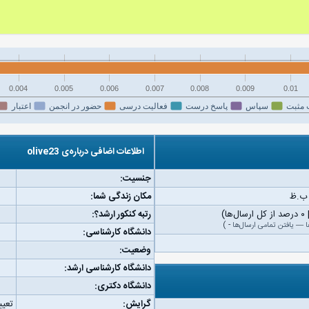
0.004
0.005
0.006
0.007
0.008
0.009
0.01
 مثبت
سپاس
پاسخ درست
فعالیت درسی
حضور در انجمن
اعتبار
اطلاعات اضافی درباره‌ی olive23
جنسیت:
مکان زندگی شما:
رتبه کنکور ارشد؟:
ا
—
یافتن تمامی ارسال‌ها
-
)
دانشگاه کارشناسی:
وضعیت:
دانشگاه کارشناسی ارشد:
دانشگاه دکتری:
گرایش:
تعیی