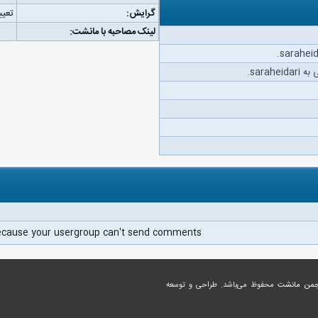
گرایش:
تعیی
لینک مصاحبه با مانشت:
sarah.
ecause your usergroup can't send comments.
جمن مانشت
محفوظ می‌باشد. طراحی و توسعه