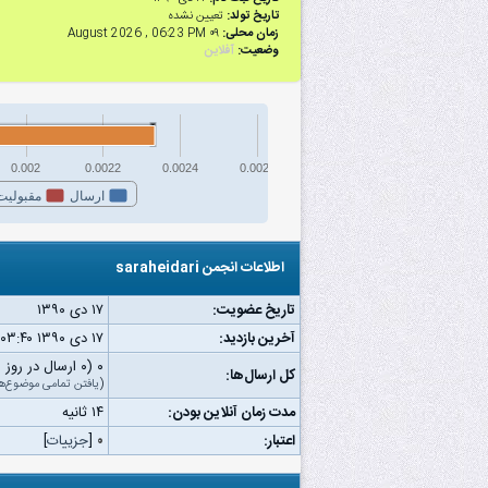
تاریخ تولد:
تعیین نشده
زمان محلی:
۰۹ August 2026 , 06:23 PM
وضعیت:
آفلاین
0.002
0.0022
0.0024
0.0026
ارسال
مقبولیت
اطلاعات انجمن saraheidari
تاریخ عضویت:
۱۷ دى ۱۳۹۰
آخرین بازدید:
۱۷ دى ۱۳۹۰ ۰۳:۴۰ ب.ظ
۰ (۰ ارسال در روز | ۰ درصد از کل ارسال‌ها)
کل ارسال‌ها:
(
یافتن تمامی موضوع‌ه
مدت زمان آنلاین بودن:
۱۴ ثانیه
اعتبار:
۰
[
جزییات
]