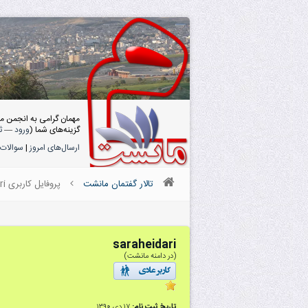
مهمان گرامی به انجمن م
گزینه‌های شما (
ورود
—
ث
ارسال‌های امروز
|
سوالات 
تالار گفتمان مانشت
پروفایل کاربری saraheidari
saraheidari
(در دامنه مانشت)
تاریخ ثبت نام:
۱۷ دى ۱۳۹۰