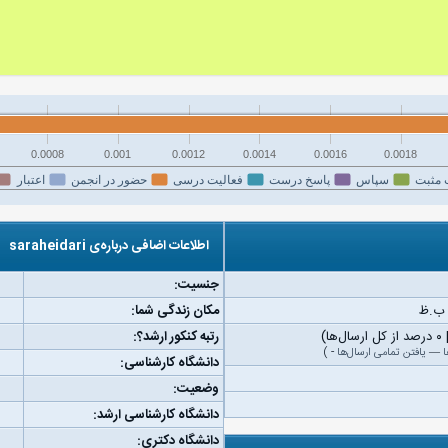
0.0008
0.001
0.0012
0.0014
0.0016
0.0018
 مثبت
سپاس
پاسخ درست
فعالیت درسی
حضور در انجمن
اعتبار
اطلاعات اضافی درباره‌ی saraheidari
جنسیت:
مکان زندگی شما:
رتبه کنکور ارشد؟:
ا
—
یافتن تمامی ارسال‌ها
-
)
دانشگاه کارشناسی:
وضعیت:
دانشگاه کارشناسی ارشد:
دانشگاه دکتری: