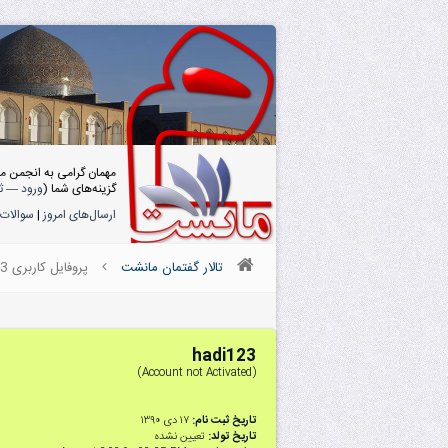
مهمان گرامی به انجمن م
گزینه‌های شما (
ورود
—
ث
ارسال‌های امروز
|
سوالات 
تالار گفتمان مانشت
پروفایل کاربری hadi123
hadi123
(Account not Activated)
تاریخ ثبت نام:
۱۷ دى ۱۳۹۰
تاریخ تولد:
تعیین نشده