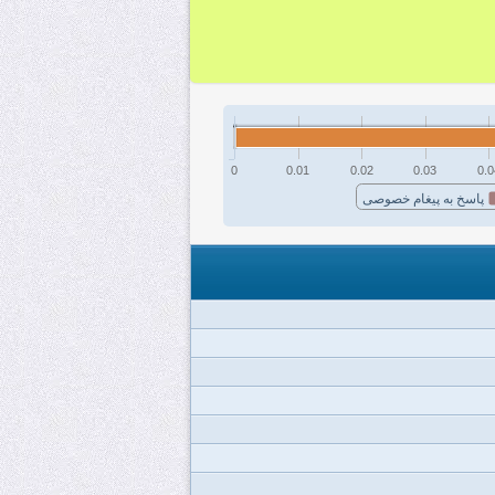
0
0.01
0.02
0.03
0.0
پاسخ به پیغام خصوصی