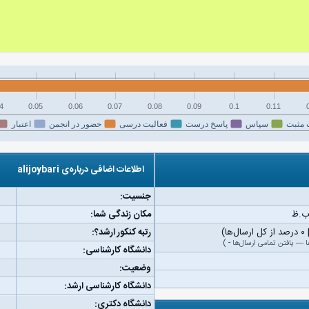
4
0.05
0.06
0.07
0.08
0.09
0.1
0.11
 مثبت
سپاس
پاسخ درست
فعالیت درسی
حضور در انجمن
اعتبار
اطلاعات اضافی درباره‌ی alijoybari
جنسیت:
مکان زندگی شما:
رتبه کنکور ارشد؟:
ا
—
یافتن تمامی ارسال‌ها
-
)
دانشگاه کارشناسی:
وضعیت:
دانشگاه کارشناسی ارشد:
دانشگاه دکتری: