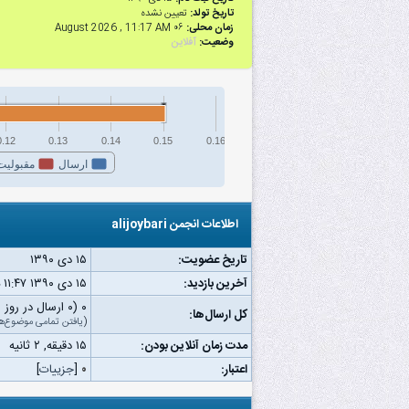
تاریخ تولد:
تعیین نشده
زمان محلی:
۰۶ August 2026 , 11:17 AM
وضعیت:
آفلاین
0.12
0.13
0.14
0.15
0.16
ارسال
مقبولیت
اطلاعات انجمن alijoybari
تاریخ عضویت:
۱۵ دى ۱۳۹۰
آخرین بازدید:
۱۵ دى ۱۳۹۰ ۱۱:۴۷ ب.ظ
۰ (۰ ارسال در روز | ۰ درصد از کل ارسال‌ها)
کل ارسال‌ها:
(
یافتن تمامی موضوع‌ه
مدت زمان آنلاین بودن:
۱۵ دقیقه, ۲ ثانیه
اعتبار:
۰
[
جزییات
]