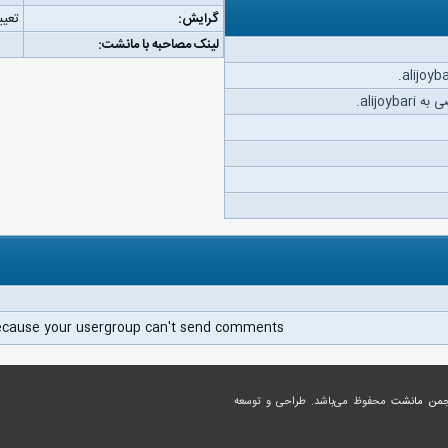
گرایش:
تعیی
لینک مصاحبه با مانشت:
alijoy.
ecause your usergroup can't send comments.
جمن مانشت
محفوظ می‌باشد. طراحی و توسعه