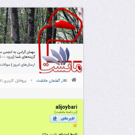
مهمان گرامی به انجمن م
گزینه‌های شما (
ورود
—
ث
ارسال‌های امروز
|
سوالات 
تالار گفتمان مانشت
پروفایل کاربری alijoybari
alijoybari
(در دامنه مانشت)
تاریخ ثبت نام:
۱۵ دى ۱۳۹۰