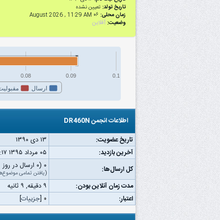
تاریخ تولد:
تعیین نشده
زمان محلی:
۰۶ August 2026 , 11:29 AM
وضعیت:
آفلاین
0.08
0.09
0.1
ارسال
مقبولیت
اطلاعات انجمن DR460N
تاریخ عضویت:
۱۳ دى ۱۳۹۰
آخرین بازدید:
۰۵ مرداد ۱۳۹۵ ۱۱:۱۷ ق.ظ
۰ (۰ ارسال در روز | ۰ درصد از کل ارسال‌ها)
کل ارسال‌ها:
(
یافتن تمامی موضوع‌ه
مدت زمان آنلاین بودن:
۹ دقیقه, ۹ ثانیه
اعتبار:
۰
[
جزییات
]