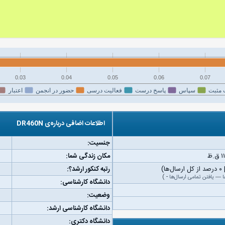
0.03
0.04
0.05
0.06
0.07
 مثبت
سپاس
پاسخ درست
فعالیت درسی
حضور در انجمن
اعتبار
اطلاعات اضافی درباره‌ی DR460N
جنسیت:
مکان زندگی شما:
رتبه کنکور ارشد؟:
ا
—
یافتن تمامی ارسال‌ها
-
)
دانشگاه کارشناسی:
وضعیت:
دانشگاه کارشناسی ارشد:
دانشگاه دکتری: