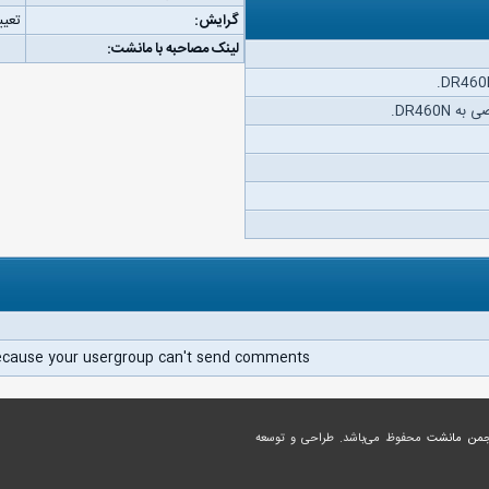
گرایش:
تعیی
لینک مصاحبه با مانشت:
DR460N.
ecause your usergroup can't send comments.
جمن مانشت
محفوظ می‌باشد. طراحی و توسعه