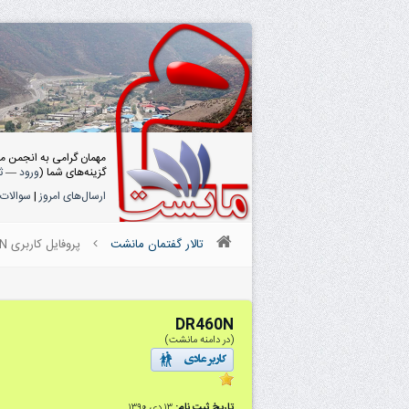
مهمان گرامی به انجمن م
گزینه‌های شما (
ورود
—
ث
ارسال‌های امروز
|
سوالات 
تالار گفتمان مانشت
پروفایل کاربری DR460N
DR460N
(در دامنه مانشت)
تاریخ ثبت نام:
۱۳ دى ۱۳۹۰