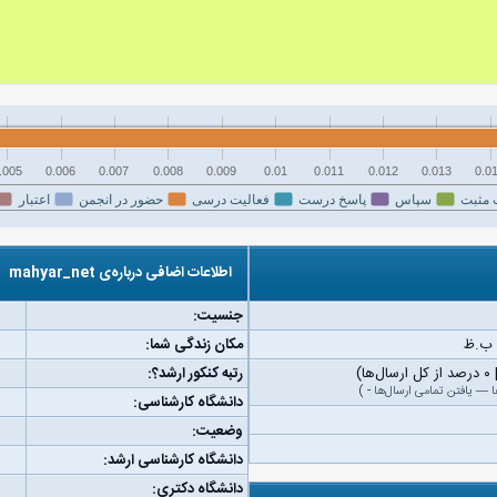
.005
0.006
0.007
0.008
0.009
0.01
0.011
0.012
0.013
0.0
 مثبت
سپاس
پاسخ درست
فعالیت درسی
حضور در انجمن
اعتبار
اطلاعات اضافی درباره‌ی mahyar_net
جنسیت:
مکان زندگی شما:
رتبه کنکور ارشد؟:
ا
—
یافتن تمامی ارسال‌ها
-
)
دانشگاه کارشناسی:
وضعیت:
دانشگاه کارشناسی ارشد:
دانشگاه دکتری: