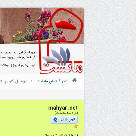
مهمان گرامی به انجمن م
گزینه‌های شما (
ورود
—
ث
ارسال‌های امروز
|
سوالات 
تالار گفتمان مانشت
پروفایل کاربری mahyar_net
mahyar_net
(در دامنه مانشت)
تاریخ ثبت نام:
۱۳ دى ۱۳۹۰