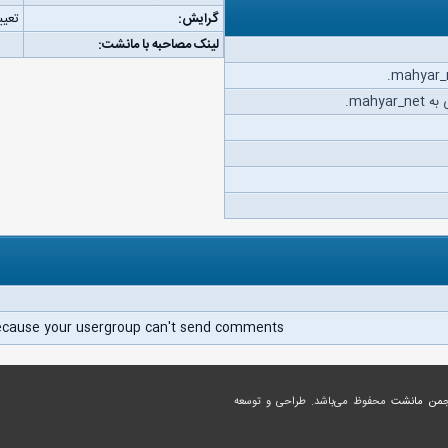
گرایش:
تعیی
لینک مصاحبه با مانشت:
mahy.
ecause your usergroup can't send comments.
جمن مانشت
محفوظ می‌باشد. طراحی و توسعه