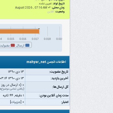
تاریخ تولد:
تعیین نشده
زمان محلی:
۰۶ August 2026 , 07:16 AM
وضعیت:
آفلاین
14
0.015
0.016
0.017
0.018
0.019
ارسال
مقبولیت
اطلاعات انجمن mahyar_net
تاریخ عضویت:
۱۳ دى ۱۳۹۰
آخرین بازدید:
۱۳ دى ۱۳۹۰ ۰۳:۱۴ ب.ظ
۰ (۰ ارسال در روز | ۰ درصد از کل ارسال‌ها)
کل ارسال‌ها:
(
یافتن تمامی موضوع‌ه
مدت زمان آنلاین بودن:
۱ دقیقه, ۴۴ ثانیه
اعتبار:
۰
[
جزییات
]