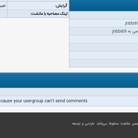
گرایش:
تعیی
لینک مصاحبه با مانشت:
jnbbi6.
ecause your usergroup can't send comments.
جمن مانشت
محفوظ می‌باشد. طراحی و توسعه