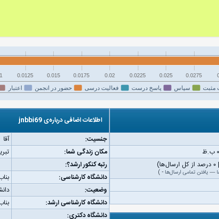
1
0.0125
0.015
0.0175
0.02
0.0225
0.025
0.0275
 مثبت
سپاس
پاسخ درست
فعالیت درسی
حضور در انجمن
اعتبار
اطلاعات اضافی درباره‌ی jnbbi69
جنسیت:
آقا
مکان زندگی شما:
تبری
رتبه کنکور ارشد؟:
ا
—
یافتن تمامی ارسال‌ها
-
)
دانشگاه کارشناسی:
بناب
وضعیت:
دان
دانشگاه کارشناسی ارشد:
بناب
دانشگاه دکتری: