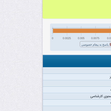
0
0.0025
0.005
0.0075
0.0
پاسخ به پیغام خصوصی
ز
شجوی کارشناسی