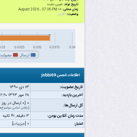
تاریخ تولد:
تعیین نشده
زمان محلی:
۰۸ August 2026 , 07:36 PM
وضعیت:
آفلاین
0.03
0.0325
0.035
0.0375
0.04
ارسال
مقبولیت
اطلاعات انجمن jnbbi69
تاریخ عضویت:
۱۳ دى ۱۳۹۰
آخرین بازدید:
۲۸ مهر ۱۳۹۳ ۰۲:۲۰ ب.ظ
۰ (۰ ارسال در روز | ۰ درصد از کل ارسال‌ها)
کل ارسال‌ها:
(
یافتن تمامی موضوع‌ه
مدت زمان آنلاین بودن:
۳ دقیقه, ۴۱ ثانیه
اعتبار:
۰
[
جزییات
]