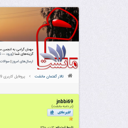
مهمان گرامی به انجمن م
گزینه‌های شما (
ورود
—
ث
ارسال‌های امروز
|
سوالات 
تالار گفتمان مانشت
پروفایل کاربری jnbbi69
jnbbi69
(در دامنه مانشت)
تاریخ ثبت نام:
۱۳ دى ۱۳۹۰