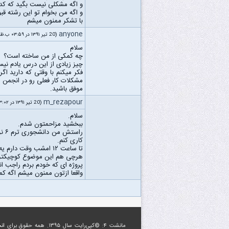
و اگه مشکلی نیست بگید که کدو
و اگه من بخوام تو این رشته قب
با تشکر ممنون میشم
anyone
(20 تیر ۱۳۹۱ در ۰۳:۵۹ ب.ظ)
سلام
چه کمکی از من ساخته است؟
چیز زیادی از این درس یادم نی
مشکلات کار فعلی رو در انجمن 
موفق باشید.
m_rezapour
(20 تیر ۱۳۹۱ در ۰۳:۰۲ ب.ظ)
سلام.
ببخشید مزاحمتون شدم.
راس
کاری کنم.
تا ساعت ۱۲ امشب وقت دارم یه پروژه برای این درس بدم هر موضوعی شد مهم نیست فقط باید با rational rose کشیده شده باشه و همه نمودارها رو هم داشته باشه
هرچی هم این موضوع کوچیکتر ی
پروژه ای که خودم بردم راجب انب
واقعا ازتون ممنون میشم اگه کم
مانشت ۴: ©کپی‌رایت سال ۱۳۹۵. همه حقوق برای
ان