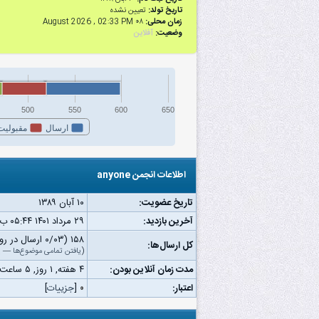
تاریخ تولد:
تعیین نشده
زمان محلی:
۰۸ August 2026 , 02:33 PM
وضعیت:
آفلاین
500
550
600
650
ارسال
مقبولیت
اطلاعات انجمن anyone
تاریخ عضویت:
۱۰ آبان ۱۳۸۹
آخرین بازدید:
۲۹ مرداد ۱۴۰۱ ۰۵:۴۴ ب.ظ
۱۵۸ (۰/۰۳ ارسال در روز | ۰/۰۴ درصد از کل ارسال‌ها)
کل ارسال‌ها:
(
یافتن تمامی موضوع‌ها
—
ی
مدت زمان آنلاین بودن:
۴ هفته, ۱ روز, ۵ ساعت, ۲۵ دقیقه, ۲۶ ثانیه
اعتبار:
۰
[
جزییات
]