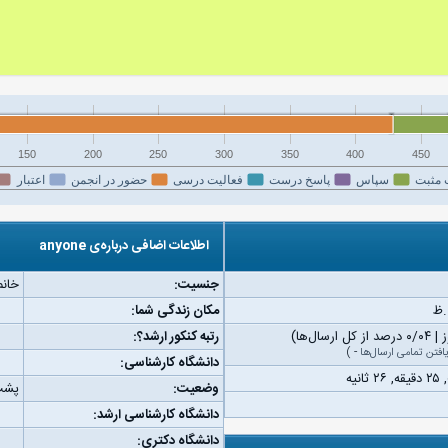
150
200
250
300
350
400
450
 مثبت
سپاس
پاسخ درست
فعالیت درسی
حضور در انجمن
اعتبار
اطلاعات اضافی درباره‌ی anyone
جنسیت:
خانم
مکان زندگی شما:
رتبه کنکور ارشد؟:
افتن تمامی ارسال‌ها
-
)
دانشگاه کارشناسی:
وضعیت:
پشت
دانشگاه کارشناسی ارشد:
دانشگاه دکتری: