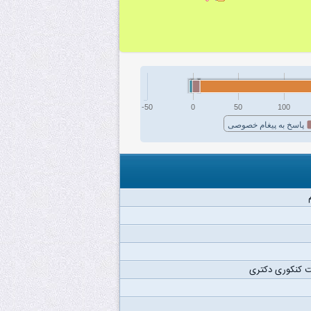
-50
0
50
100
پاسخ به پیغام خصوصی
 کنکوری دکتری