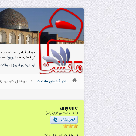
مهمان گرامی به انجمن م
گزینه‌های شما (
ورود
—
ث
ارسال‌های امروز
|
سوالات 
تالار گفتمان مانشت
پروفایل کاربری anyone
anyone
(قله مانشت رو فتح کرده)
تاریخ ثبت نام:
۱۰ آبان ۱۳۸۹