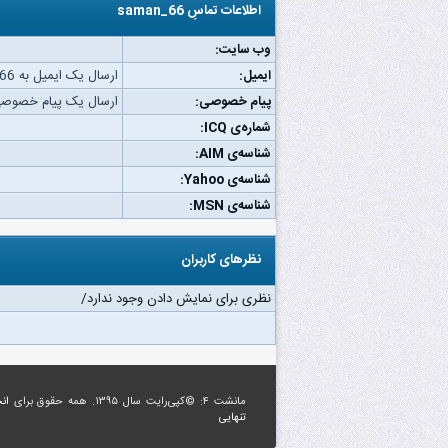
اطلاعات تماسِ saman_66
وب‌ سایت:
ایمیل:
ارسال یک ایمیل به saman_66.
پیام خصوصی:
ارسال یک پیام خصوصی به n_66
شماره‌ی ICQ:
شناسه‌ی AIM:
شناسه‌ی Yahoo:
شناسه‌ی MSN:
نظرهای کاربران
نظری برای نمایش دادن وجود ندارد/
مانشت ۴: ©کپی‌رایت سال ۱۳۹۵. همه حقوق برای
ان
تنهایی