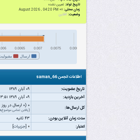
تاریخ تولد:
تعیین نشده
زمان محلی:
۰۸ August 2026 , 04:20 PM
وضعیت:
آفلاین
.006
0.0065
0.007
0.0075
0.008
ارسال
مقبولیت
اطلاعات انجمن saman_66
تاریخ عضویت:
۰۹ آبان ۱۳۸۹
آخرین بازدید:
۰۹ آبان ۱۳۸۹ ۰۳:۵۱ ب.ظ
۰ (۰ ارسال در روز | ۰ درصد از کل ارسال‌ها)
کل ارسال‌ها:
(
یافتن تمامی موضوع‌ه
مدت زمان آنلاین بودن:
۴۳ ثانیه
اعتبار:
۰
[
جزییات
]