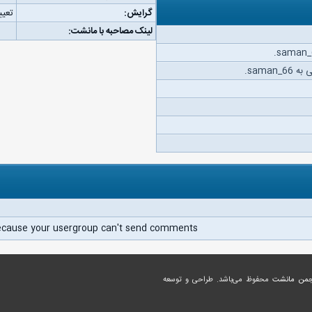
گرایش:
تعیی
لینک مصاحبه با مانشت:
sama.
ecause your usergroup can't send comments.
جمن مانشت
محفوظ می‌باشد. طراحی و توسعه