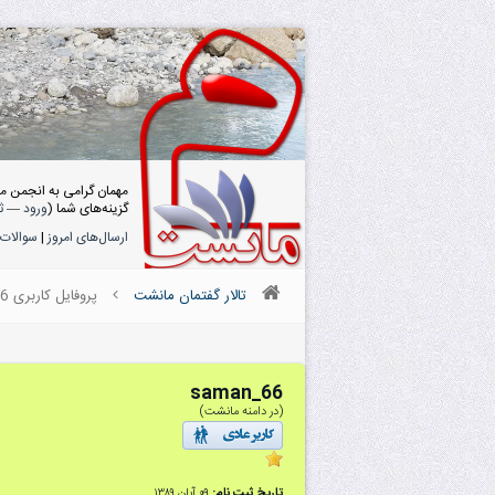
مهمان گرامی به انجمن م
گزینه‌های شما (
ورود
—
ث
ارسال‌های امروز
|
سوالات 
تالار گفتمان مانشت
پروفایل کاربری saman_66
saman_66
(در دامنه مانشت)
تاریخ ثبت نام:
۰۹ آبان ۱۳۸۹