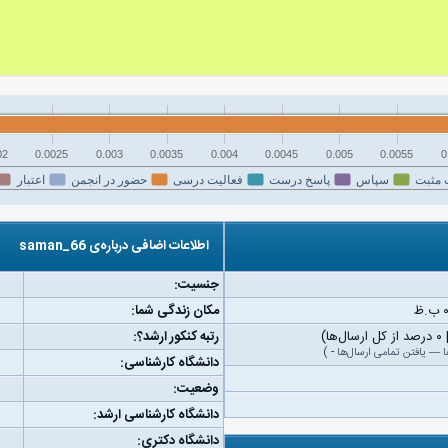
02
0.0025
0.003
0.0035
0.004
0.0045
0.005
0.0055
0
 مثبت
سپاس
پاسخ درست
فعالیت درسی
حضور در انجمن
اعتبار
اطلاعات اضافی درباره‌ی saman_66
جنسیت:
مکان زندگی شما:
رتبه کنکور ارشد؟:
ا
—
یافتن تمامی ارسال‌ها
-
)
دانشگاه کارشناسی:
وضعیت:
دانشگاه کارشناسی ارشد:
دانشگاه دکتری: