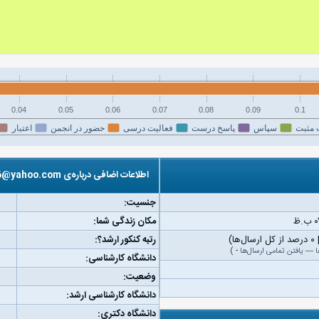
0.04
0.05
0.06
0.07
0.08
0.09
0.1
 مثبت
سپاس
پاسخ درست
فعالیت درسی
حضور در انجمن
اعتبار
اطلاعات اضافی درباره‌ی chico_a206@yahoo.com
جنسیت:
مکان زندگی شما:
رتبه کنکور ارشد؟:
ا
—
یافتن تمامی ارسال‌ها
-
)
دانشگاه کارشناسی:
وضعیت:
دانشگاه کارشناسی ارشد:
دانشگاه دکتری: