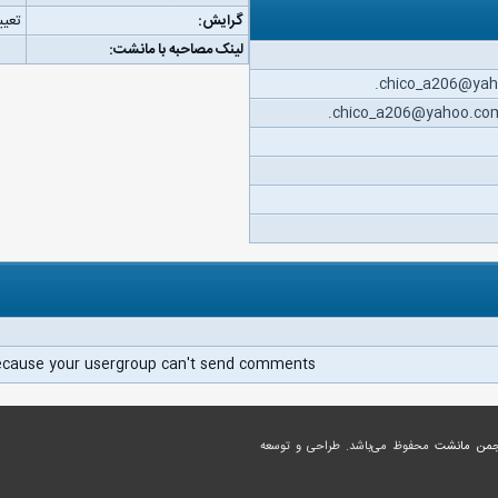
گرایش:
تعیی
لینک مصاحبه با مانشت:
ecause your usergroup can't send comments.
جمن مانشت
محفوظ می‌باشد. طراحی و توسعه