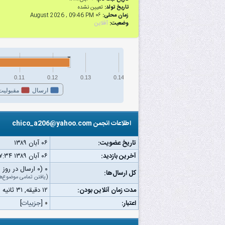
تاریخ تولد:
تعیین نشده
زمان محلی:
۰۶ August 2026 , 09:46 PM
وضعیت:
آفلاین
0.11
0.12
0.13
0.14
ارسال
مقبولیت
اطلاعات انجمن chico_a206@yahoo.com
تاریخ عضویت:
۰۶ آبان ۱۳۸۹
آخرین بازدید:
۰۶ آبان ۱۳۸۹ ۰۷:۳۴ ب.ظ
۰ (۰ ارسال در روز | ۰ درصد از کل ارسال‌ها)
کل ارسال‌ها:
(
یافتن تمامی موضوع‌ه
مدت زمان آنلاین بودن:
۱۲ دقیقه, ۳۱ ثانیه
اعتبار:
۰
[
جزییات
]