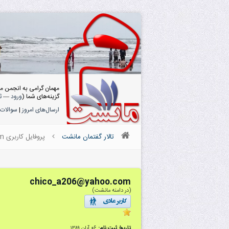
مهمان گرامی به انجمن م
گزینه‌های شما (
ورود
—
ث
ارسال‌های امروز
|
سوالات 
تالار گفتمان مانشت
پروفایل کاربری chico_a206@yahoo.com
chico_a206@yahoo.com
(در دامنه مانشت)
تاریخ ثبت نام:
۰۶ آبان ۱۳۸۹