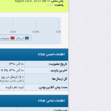
زمان محلی:
۰۸ August 2026 , 02:51 AM
وضعیت:
آفلاین
0.04
0.045
0.05
ارسال
مقبولیت
اطلاعات انجمن ritar
تاریخ عضویت:
۱۰ آذر ۱۳۹۰
آخرین بازدید:
۱۰ آذر ۱۳۹۰ ۱۲:۴۵ ب.ظ
۰ (۰ ارسال در روز | ۰ درصد از کل ارسال‌ها)
کل ارسال‌ها:
(
یافتن تمامی موضوع‌ه
مدت زمان آنلاین بودن:
ثبت نام نکرده
اطلاعات تماسِ ritar
وب‌ سایت: