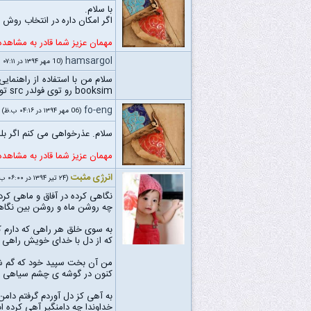
با سلام.
اگر امکان داره در انتخاب روش 
مهمان عزیز شما قادر به مشاهد
hamsargol
(10 مهر ۱۳۹۴ در ۰۷:۱۱ ب.ظ)
booksim رو توی فولدر src تولید میکنه. خاهش میکنم کمکم کنید تمرین یه دوز بیشتر وقت ندارم/تشکر
fo-eng
(06 مهر ۱۳۹۴ در ۰۴:۱۶ ب.ظ)
سلام. عذرخواهی می کنم اگر بلد
مهمان عزیز شما قادر به مشاهد
انرژی مثبت
(۲۴ تیر ۱۳۹۴ در ۰۶:۰۰ ب.ظ)
نگاهی کرده در آفاق و ماهی کرده
چه روشن ماه و روشن بین نگاهی
به سوی خلق هر راهی که دارم 
که از دل با خدای خویش راهی کر
من آن بخت سپید خود که گم ش
کنون در گوشه ی چشم سیاهی کر
به آهی کز دل آوردم گرفتم دام
خداوندا چه دامنگیر آهی کرده ام