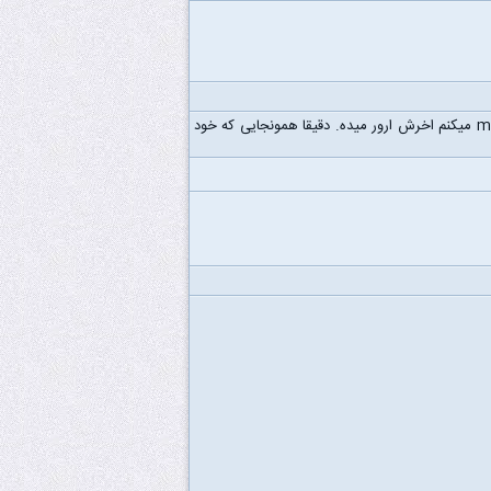
سلام من با استفاده از راهنمایی های شما بوک سیم را میخاستم نصب کنم دانلود کرد توی فولدرش موقعی که که make میکنم اخرش ارور میده. دقیقا همونجایی که خود