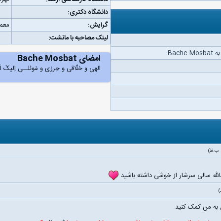
دانشگاه دکتری:
گرایش:
معما
لینک مصاحبه با مانشت:
Ba.
امضای Bache Mosbat
الهی و خلّاقی و حِرزی و مَوئلــی اِلیکَ لَدَی 
لله سالی سرشار از خوشی داشته باشید
به من کمک کنید.