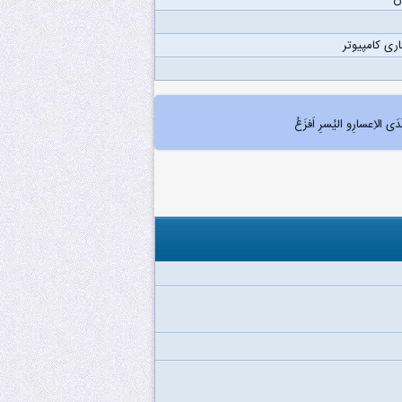
ری کامپیوتر
الاِعسارِو الیُسرِ اَفزَعُ