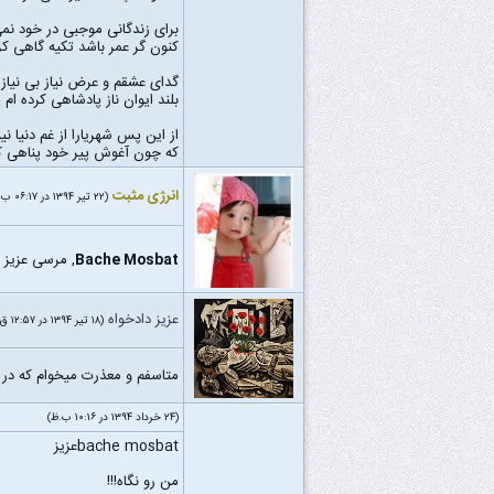
برای زندگانی موجبی در خود نم
کنون گر عمر باشد تکیه گاهی کرد
گدای عشقم و عرض نیاز بی نیازی
بلند ایوان ناز پادشاهی کرده ام پ
از این پس شهریارا از غم دنیا نی
که چون آغوش پیر خود پناهی کر
انرژی مثبت
(۲۲ تیر ۱۳۹۴ در ۰۶:۱۷ ب.ظ)
Bache Mosbat
, مرسی عزیز 
عزیز دادخواه
(۱۸ تیر ۱۳۹۴ در ۱۲:۵۷ ق.ظ)
متاسفم و معذرت میخوام که در م
(۲۴ خرداد ۱۳۹۴ در ۱۰:۱۶ ب.ظ)
bache mosbatعزیز
من رو نگاه!!!