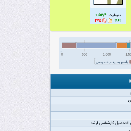
مقبولیت:
۱۵۶/۴+
۲۷۵
۱۴۶۲
0
500
1,000
1,5
پاسخ به پیغام خصوصی
ن
 التحصیل کارشناسی ارشد
ن