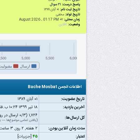
پاسخ درست:
۲۱ سوال
تاریخ ثبت نام:
۰۱ آبان ۱۳۸۹
تاریخ تولد:
مخفی
زمان محلی:
۰۷ August 2026 , 01:17 PM
وضعیت:
آفلاین
,500
5,000
5,500
6,000
ارسال
مقبولیت
اطلاعات انجمن Bache Mosbat
تاریخ عضویت:
۰۱ آبان ۱۳۸۹
آخرین بازدید:
۱۸ تیر ۱۳۹۹ ۱۰:۲۴ ب.ظ
۱,۷۲۶ (۰/۳ ارسال در روز | ۰/۴۷ درصد از کل ارسال‌ها)
کل ارسال‌ها:
(
یافتن تمامی موضوع‌ها
—
ی
مدت زمان آنلاین بودن:
۲ هفته, ۲ روز, ۳ ساعت, ۳ دقیقه, ۵۹ ثانیه
اعتبار:
۴۵
[
جزییات
]