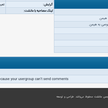
گرایش:
تعیی
لینک مصاحبه با مانشت:
 هیمن.
وصی به هیمن.
ecause your usergroup can't send comments.
جمن مانشت
محفوظ می‌باشد. طراحی و توسعه