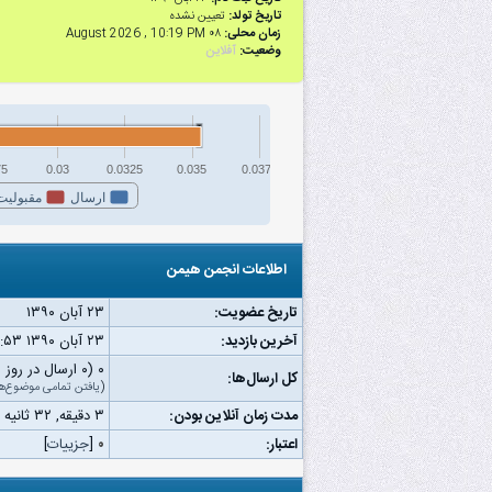
تاریخ تولد:
تعیین نشده
زمان محلی:
۰۸ August 2026 , 10:19 PM
وضعیت:
آفلاین
75
0.03
0.0325
0.035
0.0375
ارسال
مقبولیت
اطلاعات انجمن هیمن
تاریخ عضویت:
۲۳ آبان ۱۳۹۰
آخرین بازدید:
۲۳ آبان ۱۳۹۰ ۰۶:۵۳ ب.ظ
۰ (۰ ارسال در روز | ۰ درصد از کل ارسال‌ها)
کل ارسال‌ها:
(
یافتن تمامی موضوع‌ه
مدت زمان آنلاین بودن:
۳ دقیقه, ۳۲ ثانیه
اعتبار:
۰
[
جزییات
]