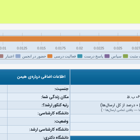
0.01
0.0125
0.015
0.0175
0.02
0.0225
0.025
0.02
 مثبت
سپاس
پاسخ درست
فعالیت درسی
حضور در انجمن
اعتبار
اطلاعات اضافی درباره‌ی هیمن
جنسیت:
مکان زندگی شما:
رتبه کنکور ارشد؟:
ا
—
یافتن تمامی ارسال‌ها
-
)
دانشگاه کارشناسی:
وضعیت:
دانشگاه کارشناسی ارشد:
دانشگاه دکتری: