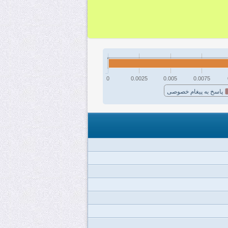
0
0.0025
0.005
0.0075
پاسخ به پیغام خصوصی