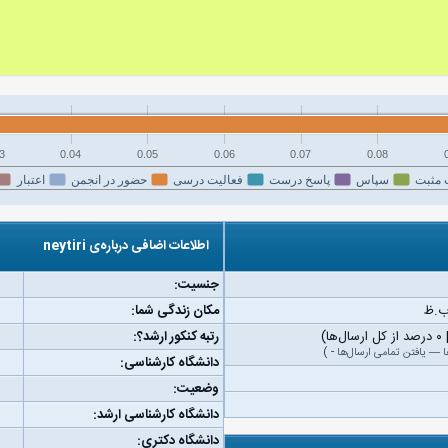
3
0.04
0.05
0.06
0.07
0.08
 مثبت
سپاس
پاسخ درست
فعالیت درسی
حضور در انجمن
اعتبار
اطلاعات اضافی درباره‌ی neytiri
جنسیت:
مکان زندگی شما:
رتبه کنکور ارشد؟:
ا
—
یافتن تمامی ارسال‌ها
-
)
دانشگاه کارشناسی:
وضعیت:
دانشگاه کارشناسی ارشد:
دانشگاه دکتری: