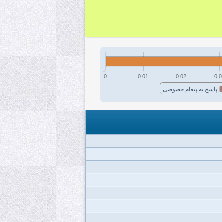
0
0.01
0.02
0.0
پاسخ به پیغام خصوصی