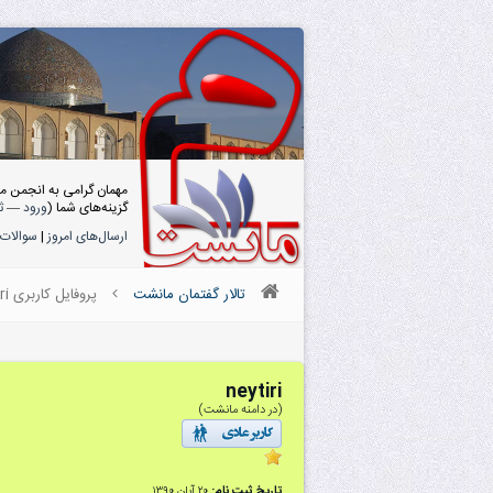
مهمان گرامی به انجمن م
گزینه‌های شما (
ورود
—
ث
ارسال‌های امروز
|
سوالات 
تالار گفتمان مانشت
پروفایل کاربری neytiri
neytiri
(در دامنه مانشت)
تاریخ ثبت نام:
۲۰ آبان ۱۳۹۰