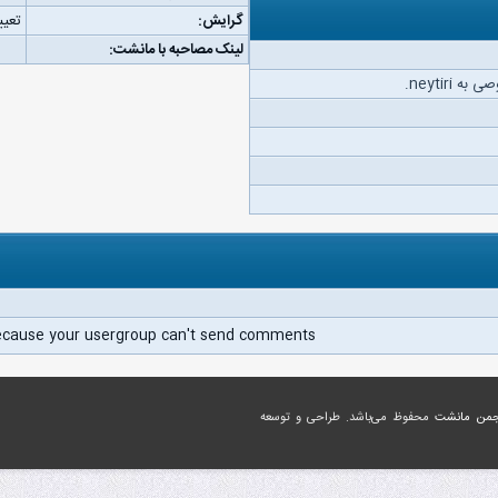
گرایش:
تعیی
لینک مصاحبه با مانشت:
neytiri.
ecause your usergroup can't send comments.
جمن مانشت
محفوظ می‌باشد. طراحی و توسعه