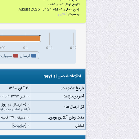
تاریخ تولد:
تعیین نشده
زمان محلی:
۰۸ August 2026 , 04:24 PM
وضعیت:
آفلاین
0.09
0.1
0.11
0.12
ارسال
مقبولیت
اطلاعات انجمن neytiri
تاریخ عضویت:
۲۰ آبان ۱۳۹۰
آخرین بازدید:
۱۰ تیر ۱۳۹۲ ۰۱:۰۴ ب.ظ
۰ (۰ ارسال در روز | ۰ درصد از کل ارسال‌ها)
کل ارسال‌ها:
(
یافتن تمامی موضوع‌ه
مدت زمان آنلاین بودن:
۱۰ دقیقه, ۳۷ ثانیه
اعتبار:
۰
[
جزییات
]