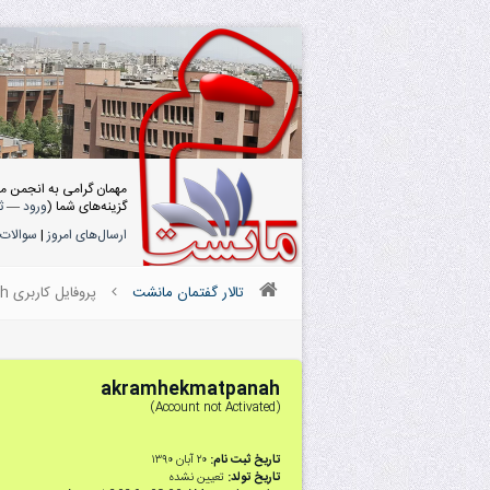
مهمان گرامی به انجمن م
گزینه‌های شما (
ورود
—
ث
ارسال‌های امروز
|
سوالات 
تالار گفتمان مانشت
پروفایل کاربری akramhekmatpanah
akramhekmatpanah
(Account not Activated)
تاریخ ثبت نام:
۲۰ آبان ۱۳۹۰
تاریخ تولد:
تعیین نشده