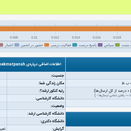
0.008
0.01
0.012
0.014
0.016
0.018
 مثبت
سپاس
پاسخ درست
فعالیت درسی
حضور در انجمن
اعتبار
اطلاعات اضافی درباره‌ی akramhekmatpanah
جنسیت:
مکان زندگی شما:
رتبه کنکور ارشد؟:
ا
—
یافتن تمامی ارسال‌ها
-
)
دانشگاه کارشناسی:
وضعیت:
دانشگاه کارشناسی ارشد:
دانشگاه دکتری:
گرایش:
تعیی