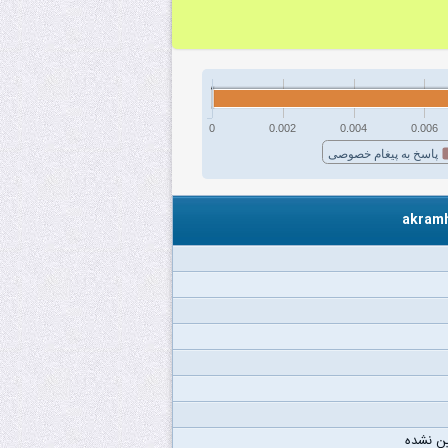
0
0.002
0.004
0.006
پاسخ به پیغام خصوصی
ن نشده