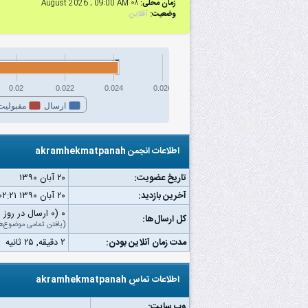
زمان محلی:
۰۸ August 2026 , 09:00 AM
وضعیت:
آفلاین
0.02
0.022
0.024
0.026
ارسال
مقبولیت
اطلاعات انجمن akramhekmatpanah
تاریخ عضویت:
۲۰ آبان ۱۳۹۰
آخرین بازدید:
۲۰ آبان ۱۳۹۰ ۰۲:۲۱ ب.ظ
۰ (۰ ارسال در روز | ۰ درصد از کل ارسال‌ها)
کل ارسال‌ها:
(
یافتن تمامی موضوع‌ه
مدت زمان آنلاین بودن:
۲ دقیقه, ۲۵ ثانیه
اطلاعات تماسِ akramhekmatpanah
وب‌ سایت: