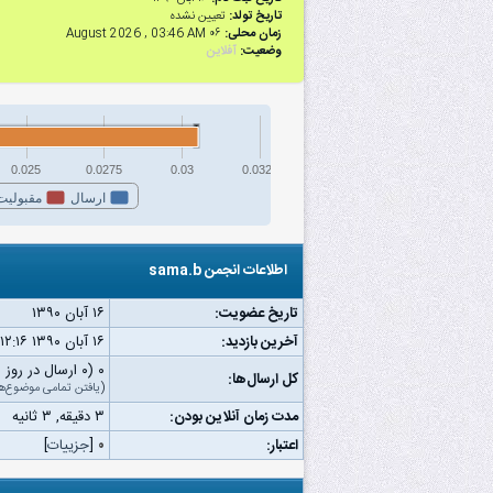
تاریخ تولد:
تعیین نشده
زمان محلی:
۰۶ August 2026 , 03:46 AM
وضعیت:
آفلاین
0.025
0.0275
0.03
0.0325
ارسال
مقبولیت
اطلاعات انجمن sama.b
تاریخ عضویت:
۱۶ آبان ۱۳۹۰
آخرین بازدید:
۱۶ آبان ۱۳۹۰ ۱۲:۱۶ ب.ظ
۰ (۰ ارسال در روز | ۰ درصد از کل ارسال‌ها)
کل ارسال‌ها:
(
یافتن تمامی موضوع‌ه
مدت زمان آنلاین بودن:
۳ دقیقه, ۳ ثانیه
اعتبار:
۰
[
جزییات
]