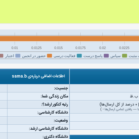
0.01
0.0125
0.015
0.0175
0.02
0.0225
 مثبت
سپاس
پاسخ درست
فعالیت درسی
حضور در انجمن
اعتبار
اطلاعات اضافی درباره‌ی sama.b
جنسیت:
مکان زندگی شما:
رتبه کنکور ارشد؟:
ا
—
یافتن تمامی ارسال‌ها
-
)
دانشگاه کارشناسی:
وضعیت:
دانشگاه کارشناسی ارشد:
دانشگاه دکتری: