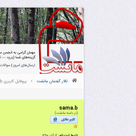
مهمان گرامی به انجمن م
گزینه‌های شما (
ورود
—
ث
ارسال‌های امروز
|
سوالات 
تالار گفتمان مانشت
پروفایل کاربری sama.b
sama.b
(در دامنه مانشت)
تاریخ ثبت نام:
۱۶ آبان ۱۳۹۰