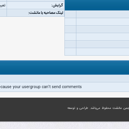
گرایش:
تعیی
لینک مصاحبه با مانشت:
ecause your usergroup can't send comments.
جمن مانشت
محفوظ می‌باشد. طراحی و توسعه