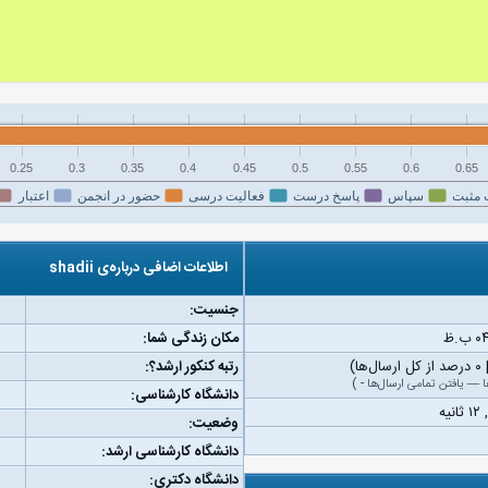
0.25
0.3
0.35
0.4
0.45
0.5
0.55
0.6
0.65
 مثبت
سپاس
پاسخ درست
فعالیت درسی
حضور در انجمن
اعتبار
اطلاعات اضافی درباره‌ی shadii
جنسیت:
مکان زندگی شما:
رتبه کنکور ارشد؟:
ا
—
یافتن تمامی ارسال‌ها
-
)
دانشگاه کارشناسی:
وضعیت:
دانشگاه کارشناسی ارشد:
دانشگاه دکتری: