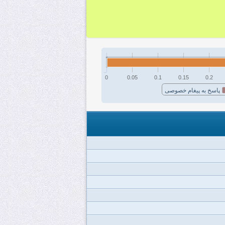
0
0.05
0.1
0.15
0.2
پاسخ به پیغام خصوصی