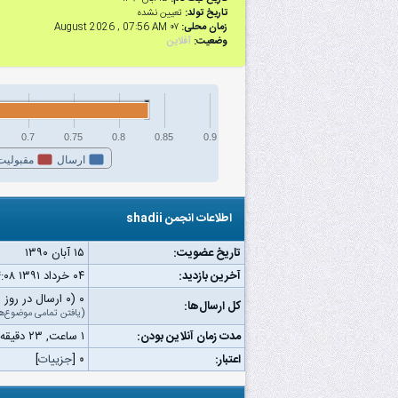
تاریخ تولد:
تعیین نشده
زمان محلی:
۰۷ August 2026 , 07:56 AM
وضعیت:
آفلاین
0.7
0.75
0.8
0.85
0.9
ارسال
مقبولیت
اطلاعات انجمن shadii
تاریخ عضویت:
۱۵ آبان ۱۳۹۰
آخرین بازدید:
۰۴ خرداد ۱۳۹۱ ۰۴:۰۸ ب.ظ
۰ (۰ ارسال در روز | ۰ درصد از کل ارسال‌ها)
کل ارسال‌ها:
(
یافتن تمامی موضوع‌ه
مدت زمان آنلاین بودن:
۱ ساعت, ۲۳ دقیقه, ۱۲ ثانیه
اعتبار:
۰
[
جزییات
]