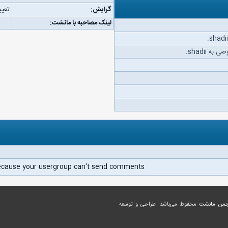
گرایش:
تعیی
لینک مصاحبه با مانشت:
 shadii.
ecause your usergroup can't send comments.
جمن مانشت
محفوظ می‌باشد. طراحی و توسعه